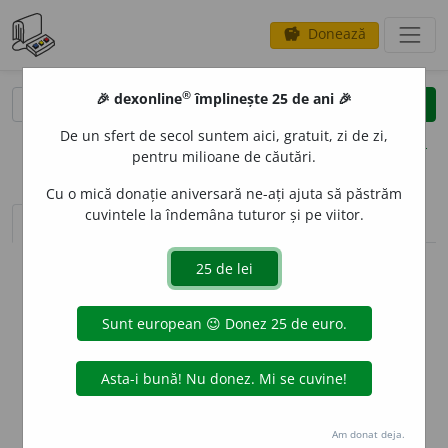
Donează
savings
®
®
🎉 dexonline
împlinește 25 de ani 🎉
caută
clear
search
De un sfert de secol suntem aici, gratuit, zi de zi,
opțiuni
pentru milioane de căutări.
Cu o mică donație aniversară ne-ați ajuta să păstrăm
cuvintele la îndemâna tuturor și pe viitor.
sinteza definițiilor (1)
definiții (12)
declinări
info
Aceste definiții sunt compilate de
echipa dexonline. Definițiile
originale se află pe fila
definiții
.
info
Puteți reordona filele pe pagina de
preferințe
.
ascunde
Am donat deja.