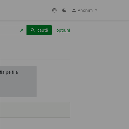
Anonim
language
dark_mode
person
caută
opțiuni
clear
search
lă pe fila