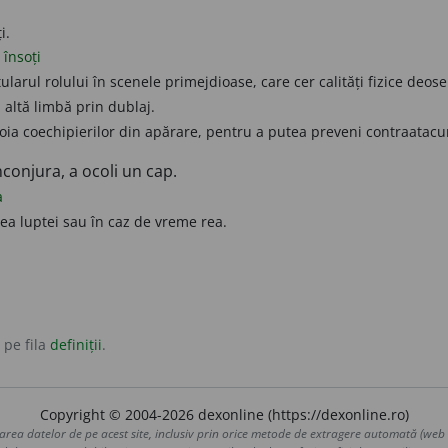
i.
însoți
itularul rolului în scenele primejdioase, care cer calități fizice deos
 altă limbă prin dublaj.
oia coechipierilor din apărare, pentru a putea preveni contraatacur
conjura, a ocoli un cap.
a
rea luptei sau în caz de vreme rea.
 pe fila
definiții
.
Copyright © 2004-2026 dexonline (https://dexonline.ro)
area datelor de pe acest site, inclusiv prin orice metode de extragere automată (web s