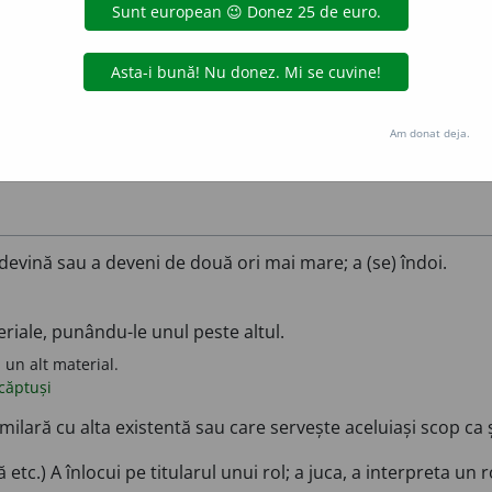
rezultatul ei.
ire
Am donat deja.
 devină sau a deveni de două ori mai mare; a (se) îndoi.
riale, punându-le unul peste altul.
 un alt material.
căptuși
imilară cu alta existentă sau care servește aceluiași scop ca 
 etc.) A înlocui pe titularul unui rol; a juca, a interpreta un ro