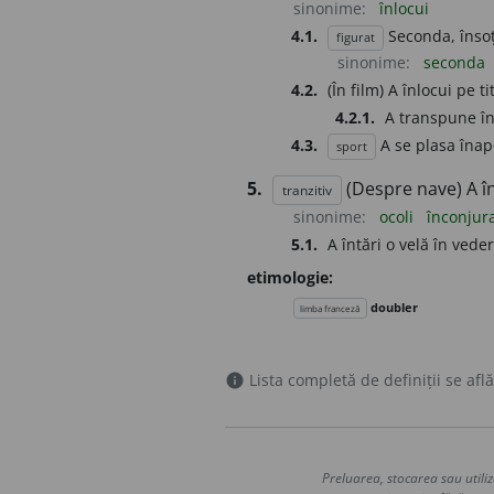
sinonime:
înlocui
4.1.
Seconda, însoț
figurat
sinonime:
seconda
4.2.
(În film) A înlocui pe t
4.2.1.
A transpune în
4.3.
A se plasa înap
sport
5.
(Despre nave) A în
tranzitiv
sinonime:
ocoli
înconjur
5.1.
A întări o velă în vede
etimologie:
doubler
limba franceză
Lista completă de definiții se află
info
Preluarea, stocarea sau utiliz