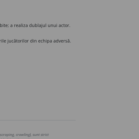
ebite; a realiza dublajul unui actor.
ile jucătorilor din echipa adversă.
craping, crawling), sunt strict