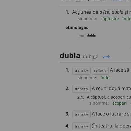
1.
Acțiunea de
a (se) dubla
și 
sinonime:
căptușire
îndo
etimologie:
dubla
vezi
dubl
a
, dubl
e
z
verb
1.
A face să
tranzitiv
reflexiv
sinonime:
îndoi
2.
A reuni două mate
tranzitiv
2.1.
A căptuși, a acoperi cu
sinonime:
acoperi
3.
A face o lucrare s
tranzitiv
4.
(În teatru, la operă
tranzitiv