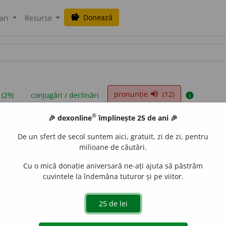
Donează
savings
ari
Resurse
pronunție
(12)
volume_up
 (29)
conjugări / declinări
info
®
🎉 dexonline
împlinește 25 de ani 🎉
iniții sunt compilate de echipa dexonline. Definițiile originale se af
De un sfert de secol suntem aici, gratuit, zi de zi, pentru
 Puteți reordona filele pe pagina de
preferințe
.
milioane de căutări.
Cu o mică donație aniversară ne-ați ajuta să păstrăm
cuvintele la îndemâna tuturor și pe viitor.
presii
exemple
surse
feminin