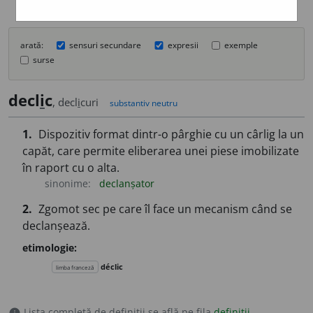
arată:
sensuri secundare
expresii
exemple
surse
decl
i
c
, decl
i
curi
substantiv neutru
1.
Dispozitiv format dintr-o pârghie cu un cârlig la un
capăt, care permite eliberarea unei piese imobilizate
în raport cu o alta.
sinonime:
declanșator
2.
Zgomot sec pe care îl face un mecanism când se
declanșează.
etimologie:
déclic
limba franceză
Lista completă de definiții se află pe fila
definiții
.