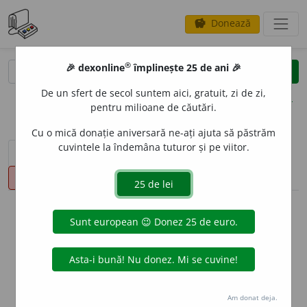
Donează
savings
®
®
🎉 dexonline
împlinește 25 de ani 🎉
caută
clear
search
De un sfert de secol suntem aici, gratuit, zi de zi,
opțiuni
pentru milioane de căutări.
Cu o mică donație aniversară ne-ați ajuta să păstrăm
cuvintele la îndemâna tuturor și pe viitor.
sinteza definițiilor (1)
definiții (10)
declinări
pronunție
(6)
volume_up
info
Aceste definiții sunt compilate de
echipa dexonline. Definițiile
originale se află pe fila
definiții
.
info
Puteți reordona filele pe pagina de
preferințe
.
Am donat deja.
ascunde