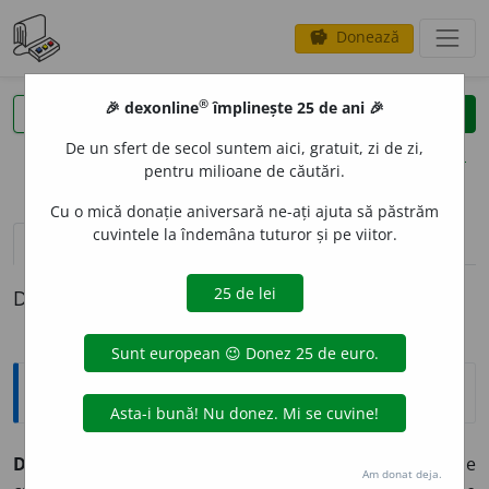
Donează
savings
®
®
🎉 dexonline
împlinește 25 de ani 🎉
caută
clear
search
De un sfert de secol suntem aici, gratuit, zi de zi,
opțiuni
pentru milioane de căutări.
Cu o mică donație aniversară ne-ați ajuta să păstrăm
cuvintele la îndemâna tuturor și pe viitor.
pronunție
(6)
volume_up
definiții (1)
Definiția cu ID-ul 60746:
Explicative DEX
DECL
I
C,
declicuri,
s. n.
Dispozitiv format dintr-o pârghie
Am donat deja.