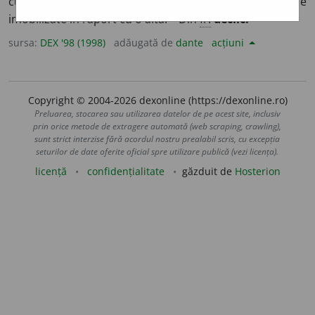
cu un cârlig la capăt, care permite eliberarea unei piese
imobilizate în raport cu o alta. – Din
fr.
déclic.
sursa:
DEX '98 (1998)
adăugată de
dante
acțiuni
Copyright © 2004-2026 dexonline (https://dexonline.ro)
Preluarea, stocarea sau utilizarea datelor de pe acest site, inclusiv
prin orice metode de extragere automată (web scraping, crawling),
sunt strict interzise fără acordul nostru prealabil scris, cu excepția
seturilor de date oferite oficial spre utilizare publică (vezi licența).
licență
confidențialitate
găzduit de
Hosterion