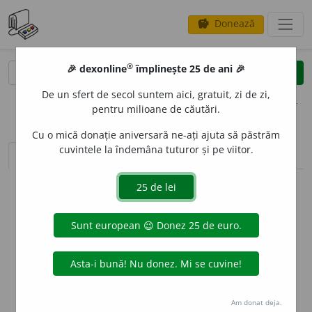
Donează
savings
®
®
🎉 dexonline
împlinește 25 de ani 🎉
caută
clear
search
De un sfert de secol suntem aici, gratuit, zi de zi,
opțiuni
pentru milioane de căutări.
Cu o mică donație aniversară ne-ați ajuta să păstrăm
cuvintele la îndemâna tuturor și pe viitor.
sinteza definițiilor (1)
definiții (13)
declinări
info
Aceste definiții sunt compilate de
echipa dexonline. Definițiile
originale se află pe fila
definiții
.
info
Puteți reordona filele pe pagina de
preferințe
.
ascunde
Am donat deja.