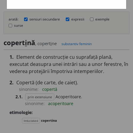
arată:
sensuri secundare
expresii
exemple
surse
copert
i
nă
, copert
i
ne
substantiv feminin
1.
Element de construcție cu suprafață plană,
executat deasupra unei intrări sau a unor ferestre, în
vederea protejării împotriva intemperiilor.
2.
Copertă (de carte, de caiet).
sinonime:
copertă
2.1.
Acoperitoare.
prin extensiune
sinonime:
acoperitoare
etimologie:
copertina
limba italiană