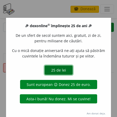
Donează
savings
®
®
🎉 dexonline
împlinește 25 de ani 🎉
caută
clear
search
De un sfert de secol suntem aici, gratuit, zi de zi,
opțiuni
pentru milioane de căutări.
Cu o mică donație aniversară ne-ați ajuta să păstrăm
cuvintele la îndemâna tuturor și pe viitor.
sinteza definițiilor (1)
definiții (9)
declinări
pronunție
(1)
volume_up
info
Aceste definiții sunt compilate de
echipa dexonline. Definițiile
originale se află pe fila
definiții
.
info
Puteți reordona filele pe pagina de
preferințe
.
Am donat deja.
ascunde