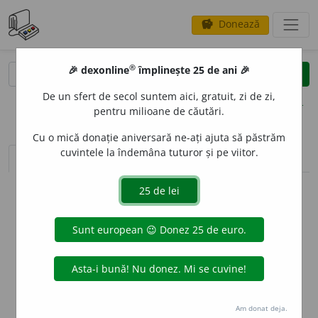
Donează
savings
®
®
🎉 dexonline
împlinește 25 de ani 🎉
caută
clear
search
De un sfert de secol suntem aici, gratuit, zi de zi,
opțiuni
pentru milioane de căutări.
Cu o mică donație aniversară ne-ați ajuta să păstrăm
cuvintele la îndemâna tuturor și pe viitor.
sinteza definițiilor (1)
definiții (13)
declinări
info
Aceste definiții sunt compilate de
echipa dexonline. Definițiile
originale se află pe fila
definiții
.
info
Puteți reordona filele pe pagina de
preferințe
.
ascunde
Am donat deja.