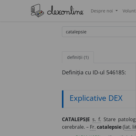
Despre noi
Volunt
®
definiții (1)
Definiția cu ID-ul 546185:
Explicative DEX
CATALEPS
I
E
s. f.
Stare patologi
cerebrale. –
Fr.
catalepsie
(
lat. li