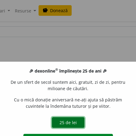
Donează
savings
ari
Resurse
®
🎉 dexonline
împlinește 25 de ani 🎉
De un sfert de secol suntem aici, gratuit, zi de zi, pentru
milioane de căutări.
Cu o mică donație aniversară ne-ați ajuta să păstrăm
cuvintele la îndemâna tuturor și pe viitor.
că caracterizată printr-o rigiditate bruscă a mușchilor și
t.
catalepsis
).