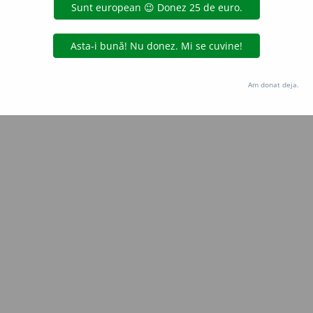
all
acțiuni
Copyright © 2004-2026 dexonline (https://dexonline.ro)
area datelor de pe acest site, inclusiv prin orice metode de extragere automată (web s
Am donat deja.
dul nostru prealabil scris, cu excepția seturilor de date oferite oficial spre utilizare pub
licență
confidențialitate
găzduit de
Hosterion