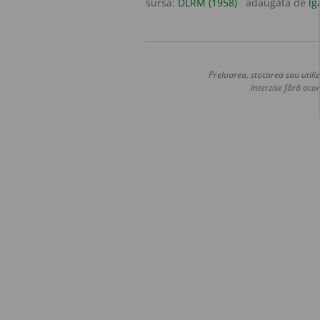
sursa:
DLRM (1958)
adăugată de
lg
Preluarea, stocarea sau utiliz
interzise fără acor