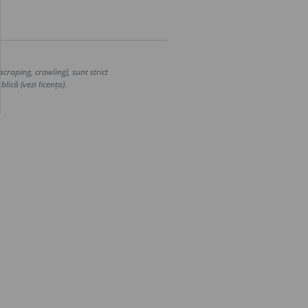
craping, crawling), sunt strict
lică (vezi licența).