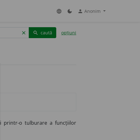
Anonim
language
dark_mode
person
caută
opțiuni
clear
search
 printr-o tulburare a funcțiilor