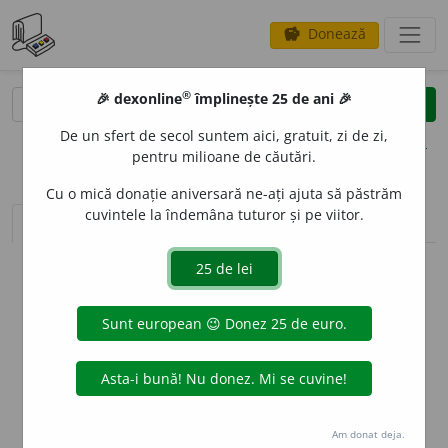
Donează
savings
®
®
🎉 dexonline
împlinește 25 de ani 🎉
caută
clear
search
De un sfert de secol suntem aici, gratuit, zi de zi,
opțiuni
pentru milioane de căutări.
Cu o mică donație aniversară ne-ați ajuta să păstrăm
cuvintele la îndemâna tuturor și pe viitor.
sinteza definițiilor (1)
definiții (9)
declinări
info
Aceste definiții sunt compilate de
echipa dexonline. Definițiile
originale se află pe fila
definiții
.
info
Puteți reordona filele pe pagina de
preferințe
.
ascunde
Am donat deja.