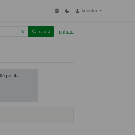
Anonim
language
dark_mode
person
caută
opțiuni
clear
search
lă pe fila