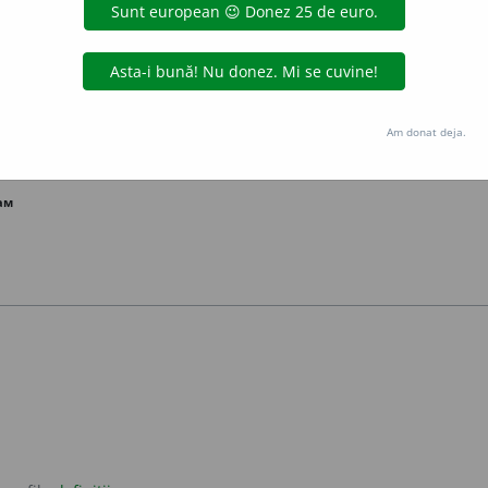
măsea.
rage
Am donat deja.
ам