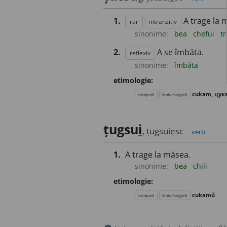
1.
A trage la 
rar
intranzitiv
sinonime:
bea
chefui
t
2.
A se îmbăta.
reflexiv
sinonime:
îmbăta
etimologie:
cukam, цук
compară
limba bulgară
țugsu
i
, țugsui
e
sc
verb
1.
A trage la măsea.
sinonime:
bea
chili
etimologie:
cukamǔ
compară
limba bulgară