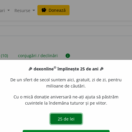
Donează
savings
ari
Resurse
 (10)
conjugări / declinări
info
®
🎉 dexonline
împlinește 25 de ani 🎉
iniții sunt compilate de echipa dexonline. Definițiile originale se af
De un sfert de secol suntem aici, gratuit, zi de zi, pentru
 Puteți reordona filele pe pagina de
preferințe
.
milioane de căutări.
Cu o mică donație aniversară ne-ați ajuta să păstrăm
cuvintele la îndemâna tuturor și pe viitor.
presii
exemple
surse