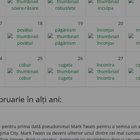
7
18
19
20
povățui
păgânism
înconjur
m
4
25
26
27
cobur
cugeta
încontra
c
ruarie în alți ani:
 pentru prima dată pseudonimul Mark Twain pentru a semna un arti
ginia City. Mark Twain va deveni ulterior unul dintre cei mai cunoscu
i Tom Sawyer
,
Prinț și cerșetor
,
Aventurile lui Huckleberry Finn
și
Un yank