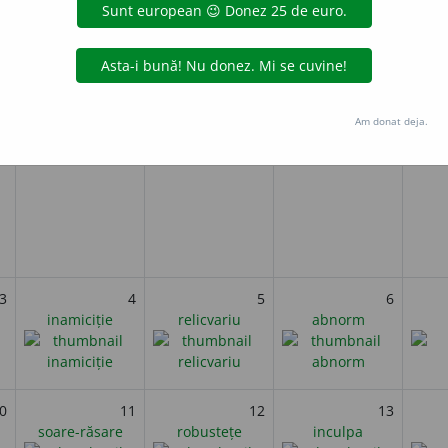
ub jugul otoman pe 3 februarie 1830, după un război care a durat z
i
Februarie 2026
Am donat deja.
miercuri
joi
vineri
3
4
5
6
inamiciție
relicvariu
abnorm
0
11
12
13
soare-răsare
robustețe
inculpa