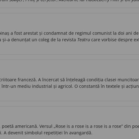
inaș a fost arestat și condamnat de regimul comunist la doi ani de
 și-a denunțat un coleg de la revista
Teatru
care vorbise despre ex
iitoare franceză. A încercat să înțeleagă condiția clasei muncitoare 
într-un mediu industrial și agricol. O constantă în textele și acțiun
, poetă americană. Versul „Rose is a rose is a rose is a rose” din p
. A devenit simbolul repetiției în avangardă.