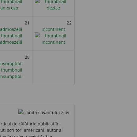
21
22
admoazelă
incontinent
28
onsumptibil
col de călătorie publicat în
ți scriitori americani, autor al
eu la curtea regelui Arthur
.