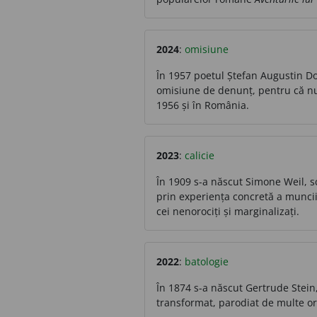
2024
:
omisiune
În 1957 poetul Ștefan Augustin Do
omisiune de denunț, pentru că nu
1956 și în România.
2023
:
calicie
În 1909 s-a născut Simone Weil, scr
prin experiența concretă a muncii 
cei nenorociți și marginalizați.
2022
:
batologie
În 1874 s-a născut Gertrude Stein
transformat, parodiat de multe ori