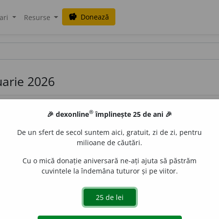
Donează
savings
ari
Resurse
ruarie 2026
®
🎉 dexonline
împlinește 25 de ani 🎉
De un sfert de secol suntem aici, gratuit, zi de zi, pentru
milioane de căutări.
Cu o mică donație aniversară ne-ați ajuta să păstrăm
iatră amplasat de-a lungul drumurilor, la răspântii și la int
cuvintele la îndemâna tuturor și pe viitor.
pul lui Hermes, zeul comerțului. – Din
n. pr.
Hermes.
de
LauraGellner
acțiuni