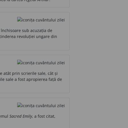
 închisoare sub acuzația de
tinderea revoluției ungare din
atât prin scrierile sale, cât și
ile sale a fost apropierea față de
oemul
Sacred Emily
, a fost citat,