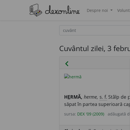
Despre noi
Volunt
®
Cuvântul zilei, 3 feb
chevron_left
H
E
RMĂ,
herme,
s. f.
Stâlp de p
săpat în partea superioară ca
sursa:
DEX '09 (2009)
adăugată 