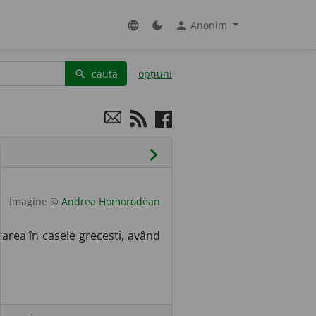
Anonim
language
dark_mode
person
caută
opțiuni
search
chevron_right
imagine ©
Andrea Homorodean
rarea în casele grecești, având