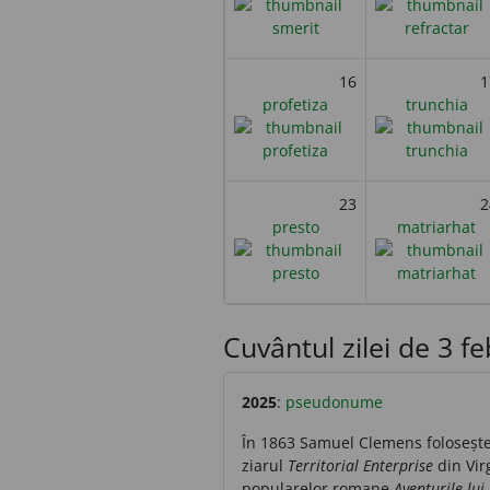
16
1
profetiza
trunchia
23
2
presto
matriarhat
Cuvântul zilei de 3 feb
2025
:
pseudonume
În 1863 Samuel Clemens folosește
ziarul
Territorial Enterprise
din Vir
popularelor romane
Aventurile lu