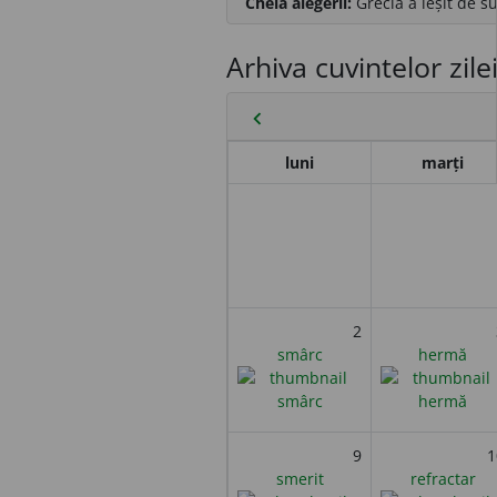
Cheia alegerii:
Grecia a ieșit de s
Arhiva cuvintelor zile
chevron_left
luni
marți
2
smârc
hermă
9
1
smerit
refractar