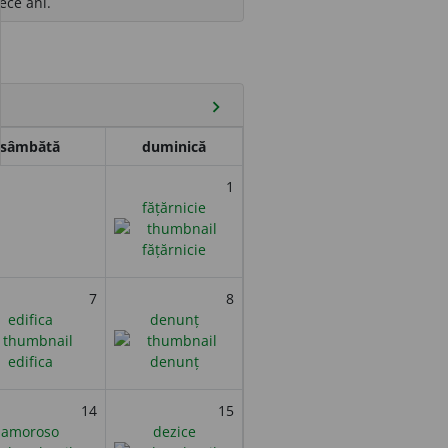
ece ani.
chevron_right
sâmbătă
duminică
1
fățărnicie
7
8
edifica
denunț
14
15
amoroso
dezice