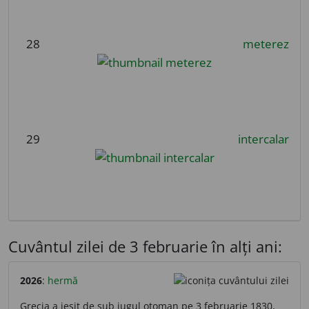
28
meterez
29
intercalar
Cuvântul zilei de 3 februarie în alți ani:
2026
:
hermă
Grecia a ieșit de sub jugul otoman pe 3 februarie 1830,