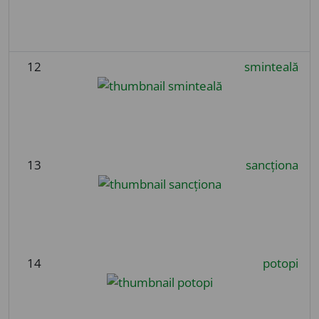
12
sminteală
13
sancționa
14
potopi