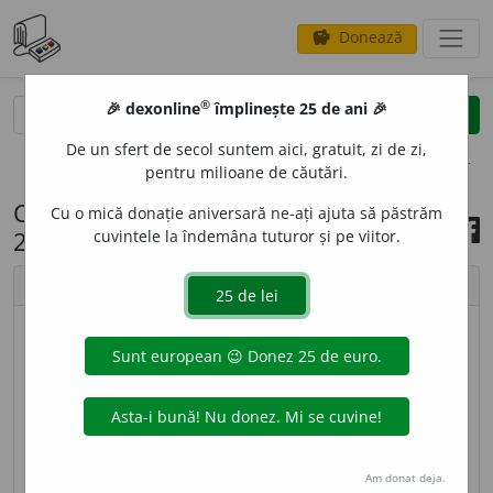
Donează
savings
®
®
🎉 dexonline
împlinește 25 de ani 🎉
caută
search
De un sfert de secol suntem aici, gratuit, zi de zi,
opțiuni
pentru milioane de căutări.
Cuvântul zilei, 3 februarie
Cu o mică donație aniversară ne-ați ajuta să păstrăm
2024
cuvintele la îndemâna tuturor și pe viitor.
chevron_left
chevron_right
imagine ©
Andrea Homorodean
OMISI
U
NE,
omisiuni,
s. f.
Faptul de
a omite;
trecere
cu vederea, neglijare; lucru omis, lipsă, scăpare,
lacună; omitere. [
Pr.
:
-si-u-
] – Din
fr.
omission,
lat.
Am donat deja.