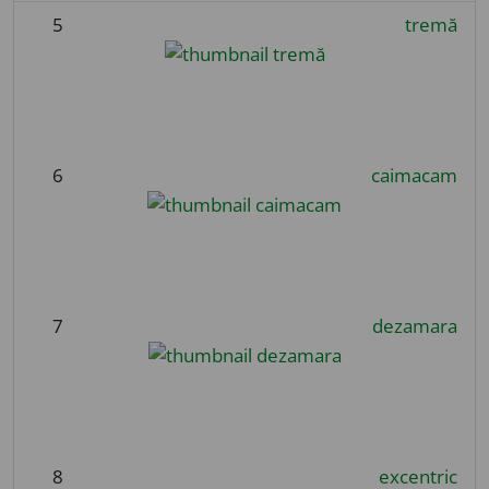
5
tremă
6
caimacam
7
dezamara
8
excentric