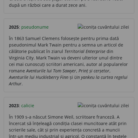
după un război care a durat zece ani.
2025
:
pseudonume
În 1863 Samuel Clemens folosește pentru prima dată
pseudonimul Mark Twain pentru a semna un articol de
călătorie publicat în ziarul
Territorial Enterprise
din
Virginia City. Mark Twain va deveni ulterior unul dintre
cei mai cunoscuți scriitori americani, autor al popularelor
romane
Aventurile lui Tom Sawyer
,
Prinț și cerșetor
,
Aventurile lui Huckleberry Finn
și
Un yankeu la curtea regelui
Arthur
.
2023
:
calicie
În 1909 s-a născut Simone Weil, scriitoare franceză. A
încercat să înțeleagă condiția clasei muncitoare atât prin
scrierile sale, cât și prin experiența concretă a muncii
într-un mediu industrial și agricol. O constantă în textele