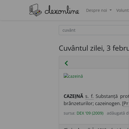
Despre noi
Volunt
®
Cuvântul zilei, 3 feb
chevron_left
CAZE
I
NĂ
s. f.
Substanță prote
brânzeturilor; cazeinogen. [
Pr
sursa:
DEX '09 (2009)
adăugată 