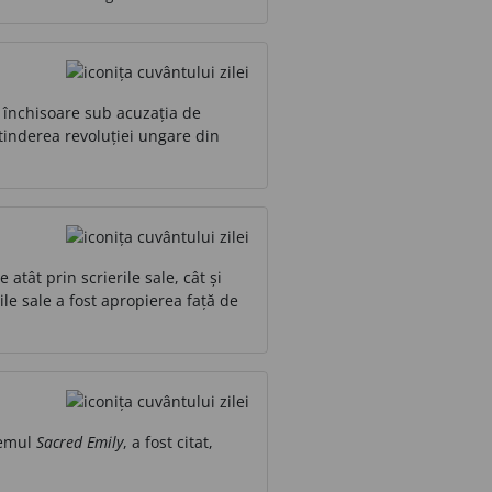
 închisoare sub acuzația de
tinderea revoluției ungare din
atât prin scrierile sale, cât și
ile sale a fost apropierea față de
oemul
Sacred Emily
, a fost citat,