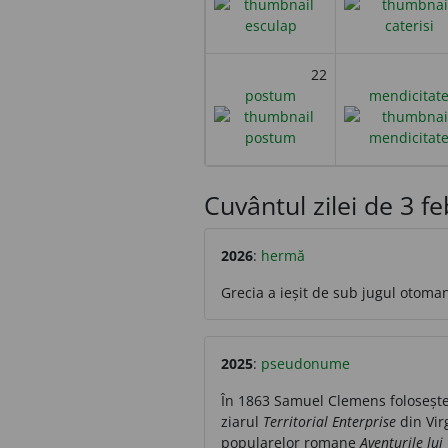
22
postum
mendicitat
Cuvântul zilei de 3 feb
2026
:
hermă
Grecia a ieșit de sub jugul otoma
2025
:
pseudonume
În 1863 Samuel Clemens folosește
ziarul
Territorial Enterprise
din Vir
popularelor romane
Aventurile lu