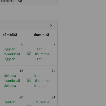
 comercializării.
chevron_right
sâmbătă
duminică
6
7
egipan
zefliu
13
14
delabra
intenabil
20
21
centon
ursuzenie