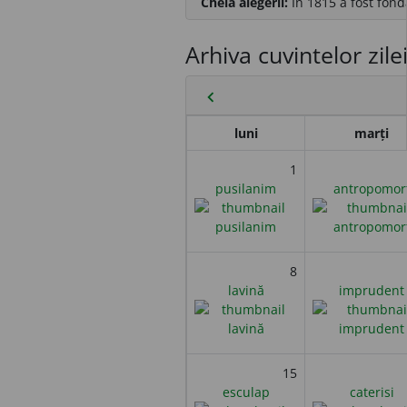
Cheia alegerii:
În 1815 a fost fond
Arhiva cuvintelor zile
chevron_left
luni
marți
1
pusilanim
antropomor
8
lavină
imprudent
15
esculap
caterisi