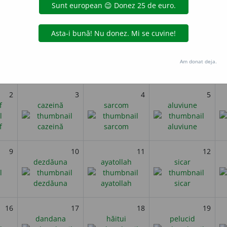
ată în Elveția prima fabrică pentru producția de brânză, în vederea
i
Februarie 2021
Am donat deja.
miercuri
joi
vineri
2
3
4
5
f
cazeină
sarcom
aluviune
9
10
11
12
dezdăuna
ayatollah
sicar
16
17
18
19
dandana
hăitui
pelucid