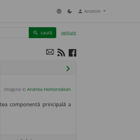
Anonim
language
dark_mode
person
caută
opțiuni
search
chevron_right
imagine ©
Andrea Homorodean
rtea componentă principală a