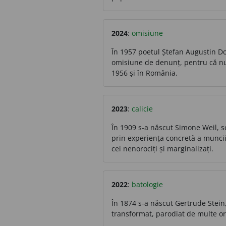
2024
:
omisiune
În 1957 poetul Ștefan Augustin Do
omisiune de denunț, pentru că nu
1956 și în România.
2023
:
calicie
În 1909 s-a născut Simone Weil, scr
prin experiența concretă a muncii 
cei nenorociți și marginalizați.
2022
:
batologie
În 1874 s-a născut Gertrude Stein
transformat, parodiat de multe ori