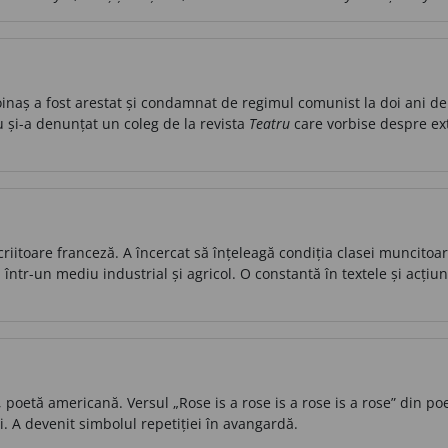
inaș a fost arestat și condamnat de regimul comunist la doi ani de
 și-a denunțat un coleg de la revista
Teatru
care vorbise despre ex
iitoare franceză. A încercat să înțeleagă condiția clasei muncitoare 
într-un mediu industrial și agricol. O constantă în textele și acțiun
, poetă americană. Versul „Rose is a rose is a rose is a rose” din p
. A devenit simbolul repetiției în avangardă.