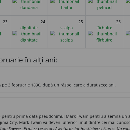
23
24
25
26
e
dignitate
scalpa
fărbuire
ruarie în alți ani:
n pe 3 februarie 1830, după un război care a durat zece ani.
 pentru prima dată pseudonimul Mark Twain pentru a semna un arti
ginia City. Mark Twain va deveni ulterior unul dintre cei mai cunoscu
i Tom Sawyer
,
Prinț și cerșetor
,
Aventurile lui Huckleberry Finn
și
Un yank