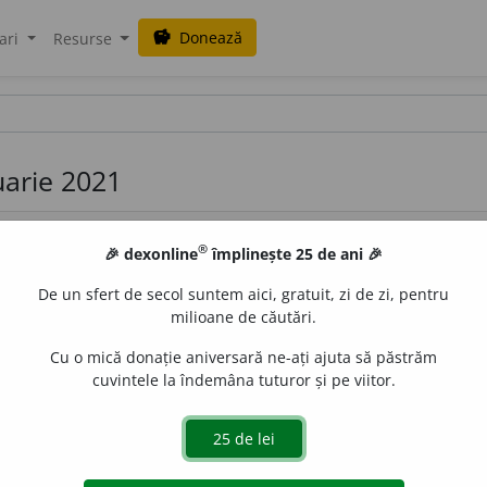
Donează
savings
ari
Resurse
ruarie 2021
®
🎉 dexonline
împlinește 25 de ani 🎉
De un sfert de secol suntem aici, gratuit, zi de zi, pentru
milioane de căutări.
Cu o mică donație aniversară ne-ați ajuta să păstrăm
ică aflată în lapte și care, coagulându-se, formează pa
cuvintele la îndemâna tuturor și pe viitor.
.
:
-ze-i-
] – Din
fr.
caséine.
de
LauraGellner
acțiuni