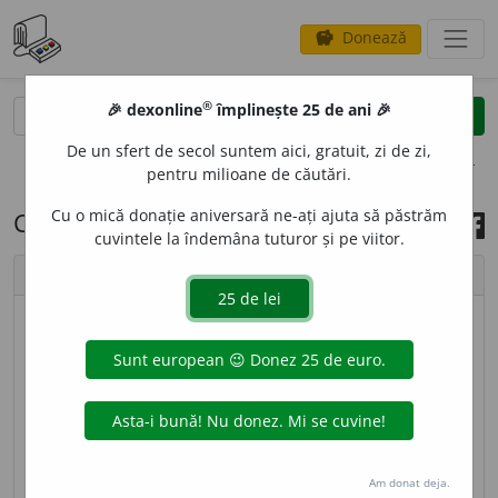
Donează
savings
®
®
🎉 dexonline
împlinește 25 de ani 🎉
caută
search
De un sfert de secol suntem aici, gratuit, zi de zi,
opțiuni
pentru milioane de căutări.
Cu o mică donație aniversară ne-ați ajuta să păstrăm
Cuvântul zilei, 11 iunie 2022
cuvintele la îndemâna tuturor și pe viitor.
chevron_left
chevron_right
© imagine
Ștefania
3
jub
a
rtă
sf
[
At:
DN
/
Pl
:
~te
/
E:
fr
jubarte
] (
Zlg
)
Cetaceu din mările arctice.
sursa:
MDA2 (2010)
adăugată de
LauraGellner
acțiuni
Am donat deja.