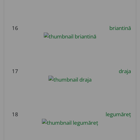
16
briantină
17
draja
18
legumăreț