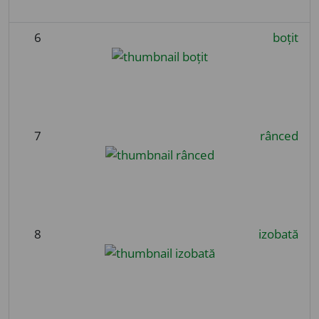
6
boțit
7
rânced
8
izobată