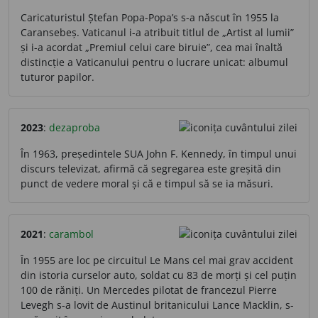
Caricaturistul Ștefan Popa-Popa’s s-a născut în 1955 la
Caransebeș. Vaticanul i-a atribuit titlul de „Artist al lumii”
și i-a acordat „Premiul celui care biruie”, cea mai înaltă
distincție a Vaticanului pentru o lucrare unicat: albumul
tuturor papilor.
2023
:
dezaproba
În 1963, președintele SUA John F. Kennedy, în timpul unui
discurs televizat, afirmă că segregarea este greșită din
punct de vedere moral și că e timpul să se ia măsuri.
2021
:
carambol
În 1955 are loc pe circuitul Le Mans cel mai grav accident
din istoria curselor auto, soldat cu 83 de morți și cel puțin
100 de răniți. Un Mercedes pilotat de francezul Pierre
Levegh s-a lovit de Austinul britanicului Lance Macklin, s-