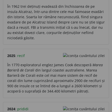
În 1962 trei deținuți evadează din închisoarea de pe
insula Alcatraz, într-una dintre cele mai faimoase evadări
din istorie. Soarta lor rămâne necunoscută, fiind singura
evadare de pe Alcatraz Island despre care nu se știe sigur
dacă a reușit. FBI a transmis inițial că s-au înecat, dar nu
au existat dovezi clare, corpurile deținuților nefiind
niciodată găsite.
2025
:
recif
În 1770 exploratorul englez James Cook descoperă
Marea
Barieră de Corali
din largul coastei australiene. Marea
Barieră de Corali este cel mai mare sistem de recif de
corali din lume cuprinzând aproximativ 2900 de recifuri și
900 de insule ce se întind de-a lungul a 2600 kilometri și
acoperă o suprafață de 344.400 kilometri pătrați.
2024
:
prididi