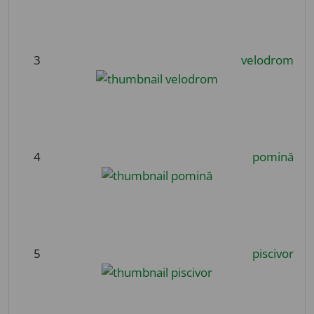
3
velodrom
4
pomină
5
piscivor