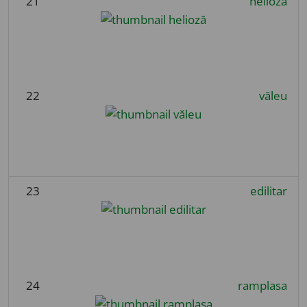
21
helioză
22
văleu
23
edilitar
24
ramplasa