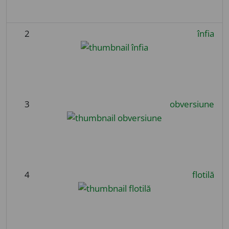
2
înfia
3
obversiune
4
flotilă