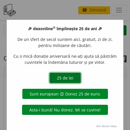
Donează
savings
®
®
🎉 dexonline
împlinește 25 de ani 🎉
caută
search
De un sfert de secol suntem aici, gratuit, zi de zi,
opțiuni
pentru milioane de căutări.
Cu o mică donație aniversară ne-ați ajuta să păstrăm
Cuvântul zilei, 11 iunie 2025
cuvintele la îndemâna tuturor și pe viitor.
chevron_left
chevron_right
© imagine
Ștefania
REC
I
F,
recife,
s. n.
(
Geol.
) Formație de stânci
submarine, clădite de organisme (corali, alge etc.)
care trăiesc sub formă de colonii în apele mărilor
calde și care secretă carbonat de calciu. [
Pl.
și:
Am donat deja.