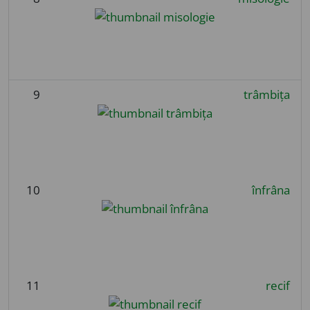
9
trâmbița
10
înfrâna
11
recif