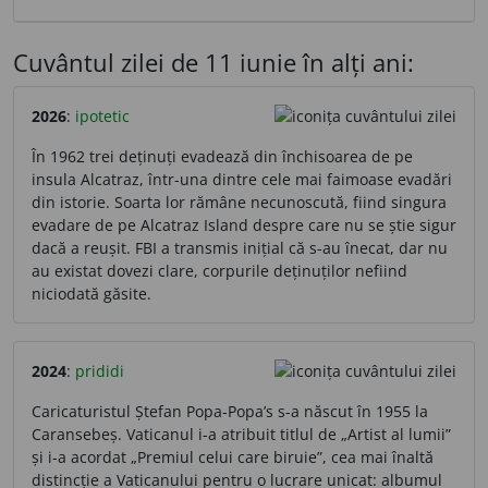
Cuvântul zilei de 11 iunie în alți ani:
2026
:
ipotetic
În 1962 trei deținuți evadează din închisoarea de pe
insula Alcatraz, într-una dintre cele mai faimoase evadări
din istorie. Soarta lor rămâne necunoscută, fiind singura
evadare de pe Alcatraz Island despre care nu se știe sigur
dacă a reușit. FBI a transmis inițial că s-au înecat, dar nu
au existat dovezi clare, corpurile deținuților nefiind
niciodată găsite.
2024
:
prididi
Caricaturistul Ștefan Popa-Popa’s s-a născut în 1955 la
Caransebeș. Vaticanul i-a atribuit titlul de „Artist al lumii”
și i-a acordat „Premiul celui care biruie”, cea mai înaltă
distincție a Vaticanului pentru o lucrare unicat: albumul