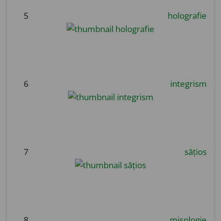
5
holografie
6
integrism
7
sățios
8
misologie