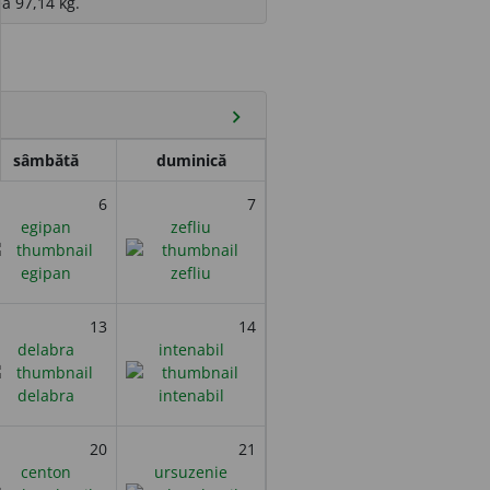
a 97,14 kg.
chevron_right
sâmbătă
duminică
6
7
egipan
zefliu
13
14
delabra
intenabil
20
21
centon
ursuzenie