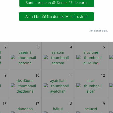
tă în Australia cea mai mare pepită de aur aluvionar. Pepita cântăre
i
Februarie 2021
Am donat deja.
miercuri
joi
vineri
2
3
4
5
f
cazeină
sarcom
aluviune
9
10
11
12
dezdăuna
ayatollah
sicar
16
17
18
19
dandana
hăitui
pelucid