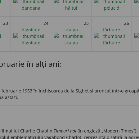
23
24
25
26
e
dignitate
scalpa
fărbuire
ruarie în alți ani:
 februarie 1953 în închisoarea de la Sighet și aruncat într-o groap
nă astăzi.
filmul lui Charlie Chaplin
Timpuri noi
(în engleză „Modern Times”). 
rolul emblematicului vagabond Charlot, reprezintă o satiră la adres