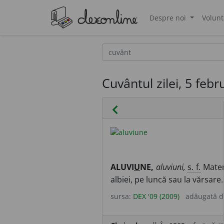
Despre noi
Volunt
®
Cuvântul zilei, 5 feb
chevron_left
ALUVI
U
NE,
aluviuni,
s. f.
Materi
albiei, pe luncă sau la vărsare.
sursa:
DEX '09 (2009)
adăugată 