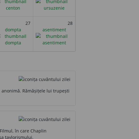
27
28
dompta
asentiment
ă anonimă. Rămășițele lui trupești
Filmul, în care Chaplin
a taylorismului.