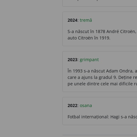
2024
:
tremă
S-a născut în 1878 André Citroën, 
auto Citroën în 1919.
2023
:
grimpant
În 1993 s-a născut Adam Ondra, alp
care a ajuns la gradul 9. Deține 
pe unele dintre cele mai dificile 
2022
:
osana
Fotbal internațional: Hagi s-a născ