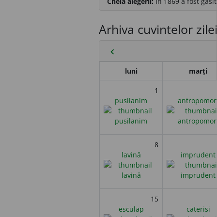
Cheia alegerii:
În 1869 a fost găsi
Arhiva cuvintelor zile
chevron_left
luni
marți
1
pusilanim
antropomor
8
lavină
imprudent
15
esculap
caterisi