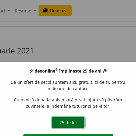
Donează
savings
ari
Resurse
ruarie 2021
®
🎉 dexonline
împlinește 25 de ani 🎉
De un sfert de secol suntem aici, gratuit, zi de zi, pentru
milioane de căutări.
Cu o mică donație aniversară ne-ați ajuta să păstrăm
al format din bolovani, mâl, nisip și pietriș, adus de apel
cuvintele la îndemâna tuturor și pe viitor.
 [
Pr.
:
-vi-u-
] – Din
fr.
alluvion,
lat.
alluvio, -onis.
de
LauraGellner
acțiuni