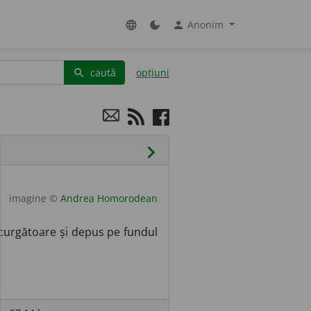
Anonim
language
dark_mode
person
caută
opțiuni
search
chevron_right
imagine ©
Andrea Homorodean
e curgătoare și depus pe fundul