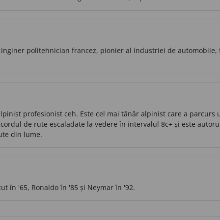
inginer politehnician francez, pionier al industriei de automobile, 
inist profesionist ceh. Este cel mai tânăr alpinist care a parcurs 
recordul de rute escaladate la vedere în intervalul 8c+ și este aut
rute din lume.
ut în '65, Ronaldo în '85 și Neymar în '92.