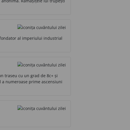
ă anonimă. Rămășițele lui trupești
fondator al imperiului industrial
un traseu cu un grad de 8c+ și
orul a numeroase prime ascensiuni