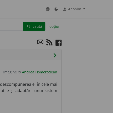
Anonim
language
dark_mode
person
caută
opțiuni
search
chevron_right
imagine ©
Andrea Homorodean
 descompunerea ei în cele mai
utile și adaptării unui sistem