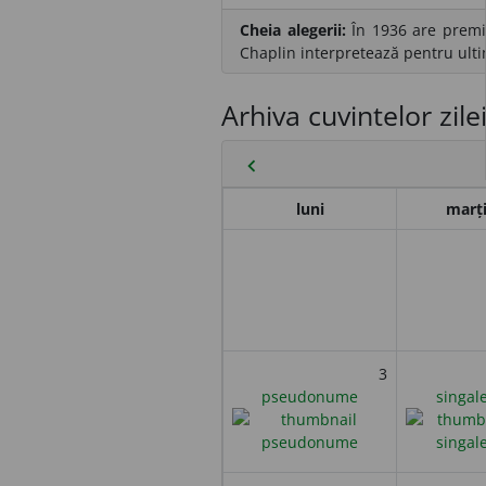
Cheia alegerii:
În 1936 are premie
Chaplin interpretează pentru ulti
Arhiva cuvintelor zile
chevron_left
luni
marț
3
pseudonume
singal