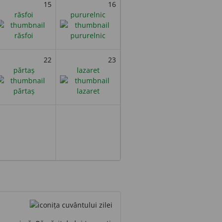
15
16
răsfoi
pururelnic
22
23
părtaș
lazaret