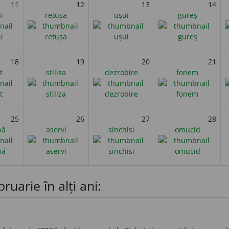
11
12
13
14
i
retușa
ușui
gureș
18
19
20
21
t
stiliza
dezrobire
fonem
25
26
27
28
pă
aservi
sinchisi
omucid
ruarie în alți ani: