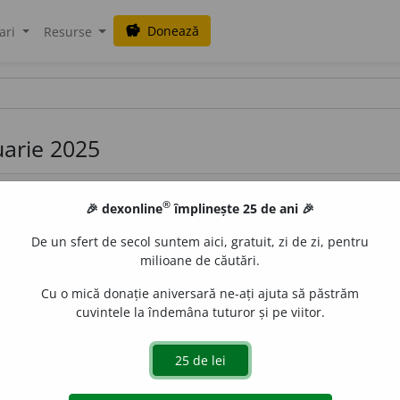
Donează
savings
ari
Resurse
ruarie 2025
®
🎉 dexonline
împlinește 25 de ani 🎉
De un sfert de secol suntem aici, gratuit, zi de zi, pentru
milioane de căutări.
Cu o mică donație aniversară ne-ați ajuta să păstrăm
fundamentează un sistem de organizare a muncii bazat pe
cuvintele la îndemâna tuturor și pe viitor.
a și filmarea acestora în vederea înlăturării mișcărilor in
is și:
tailorism.
–
Pr.
:
tei-
] – Din
fr.
taylorisme.
de
blaurb.
acțiuni