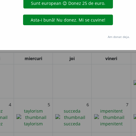
ra la New York filmul lui Charlie Chaplin
Timpuri noi
(în engleză
ma dată rolul emblematicului vagabond Charlot, reprezintă o satiră
i
Am donat deja.
Februarie 2025
i
miercuri
joi
vineri
4
5
6
7
ez
taylorism
succeda
impenitent