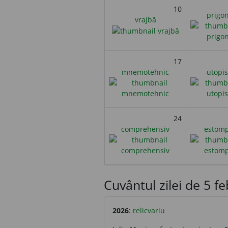
10
prigon
vrajbă
17
mnemotehnic
utopis
24
comprehensiv
estom
Cuvântul zilei de 5 feb
2026
:
relicvariu