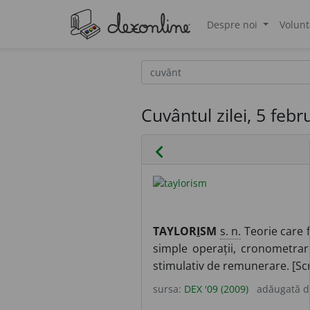
Despre noi
Volunt
®
Cuvântul zilei, 5 feb
chevron_left
TAYLOR
I
SM
s. n.
Teorie care 
simple operații, cronometrare
stimulativ de remunerare. [Scr
sursa:
DEX '09 (2009)
adăugată 