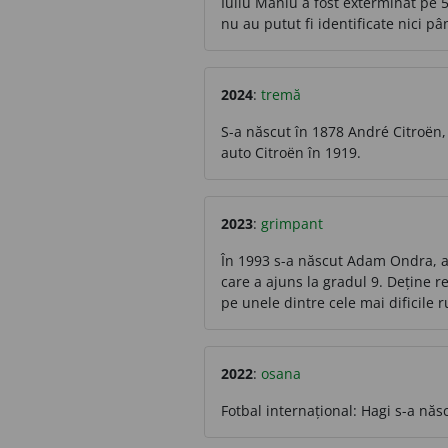
Iuliu Maniu a fost exterminat pe 5
nu au putut fi identificate nici pâ
2024
:
tremă
S-a născut în 1878 André Citroën, 
auto Citroën în 1919.
2023
:
grimpant
În 1993 s-a născut Adam Ondra, alp
care a ajuns la gradul 9. Deține 
pe unele dintre cele mai dificile 
2022
:
osana
Fotbal internațional: Hagi s-a născ