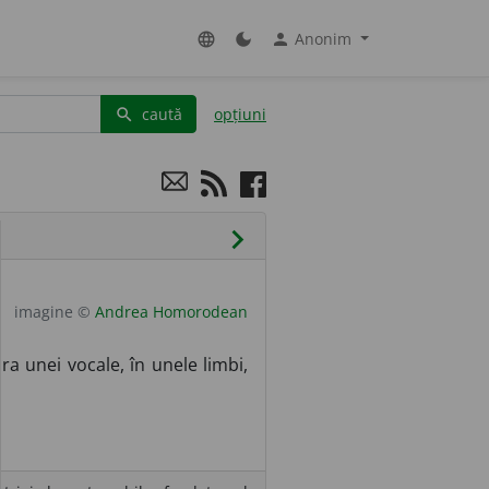
Anonim
language
dark_mode
person
caută
opțiuni
search
chevron_right
imagine ©
Andrea Homorodean
 unei vocale, în unele limbi,