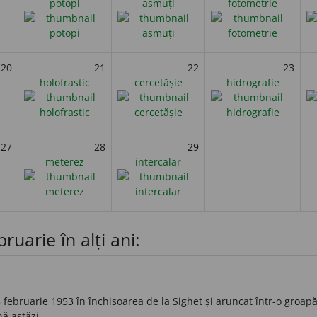
potopi
asmuți
fotometrie
20
21
22
23
holofrastic
cercetășie
hidrografie
27
28
29
meterez
intercalar
ruarie în alți ani:
 februarie 1953 în închisoarea de la Sighet și aruncat într-o groap
nă astăzi.