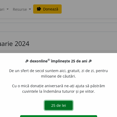
Donează
savings
ari
Resurse
ruarie 2024
®
🎉 dexonline
împlinește 25 de ani 🎉
De un sfert de secol suntem aici, gratuit, zi de zi, pentru
milioane de căutări.
Cu o mică donație aniversară ne-ați ajuta să păstrăm
itic format din două puncte care se pun orizontal deasupra
cuvintele la îndemâna tuturor și pe viitor.
nunțare a sunetului respectiv. – Din
fr.
tréma.
de
blaurb.
acțiuni