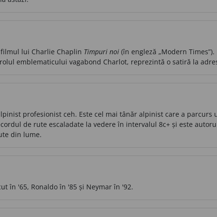
filmul lui Charlie Chaplin
Timpuri noi
(în engleză „Modern Times”). 
rolul emblematicului vagabond Charlot, reprezintă o satiră la adres
inist profesionist ceh. Este cel mai tânăr alpinist care a parcurs 
recordul de rute escaladate la vedere în intervalul 8c+ și este aut
rute din lume.
ut în '65, Ronaldo în '85 și Neymar în '92.