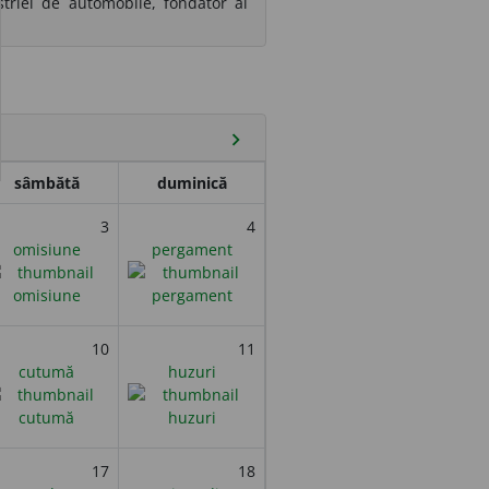
triei de automobile, fondator al
chevron_right
sâmbătă
duminică
3
4
omisiune
pergament
10
11
cutumă
huzuri
17
18