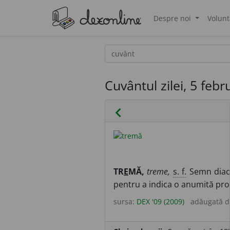
Despre noi
Volunt
®
Cuvântul zilei, 5 feb
chevron_left
TR
E
MĂ,
treme,
s. f.
Semn diacr
pentru a indica o anumită pro
sursa:
DEX '09 (2009)
adăugată 