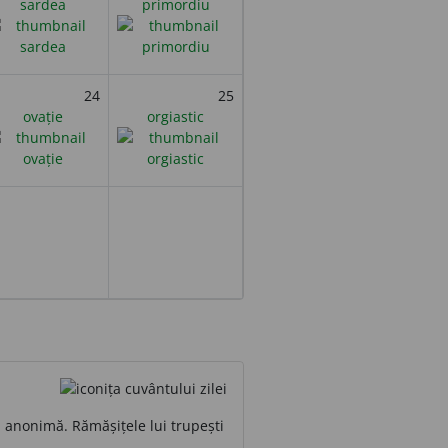
sardea
primordiu
24
25
ovație
orgiastic
ă anonimă. Rămășițele lui trupești