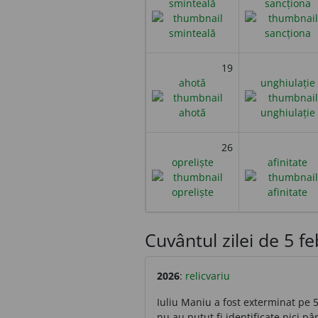
sminteală
sancționa
19
ahotă
unghiulație
26
opreliște
afinitate
Cuvântul zilei de 5 feb
2026
:
relicvariu
Iuliu Maniu a fost exterminat pe 5
nu au putut fi identificate nici pâ