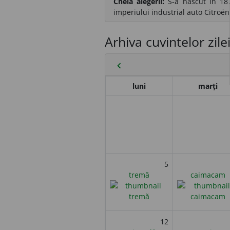
Cheia alegerii:
S-a născut în 187
imperiului industrial auto Citroën
Arhiva cuvintelor zile
chevron_left
luni
marți
5
tremă
caimacam
12