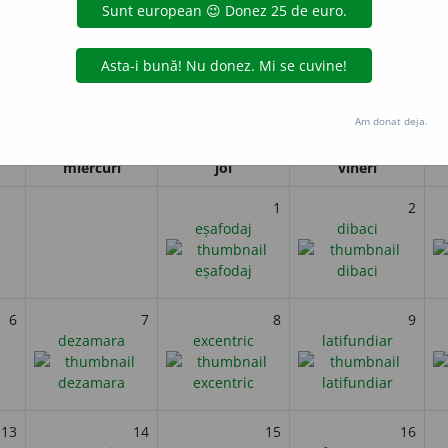
8 André Citroën, inginer politehnician francez, pionier al indus
 în 1919.
i
Am donat deja.
Februarie 2024
miercuri
joi
vineri
1
2
eșafodaj
dibaci
6
7
8
9
dezamara
excentric
latifundiar
13
14
15
16