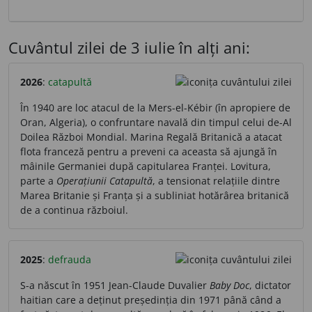
Cuvântul zilei de 3 iulie în alți ani:
2026
:
catapultă
În 1940 are loc atacul de la Mers-el-Kébir (în apropiere de
Oran, Algeria), o confruntare navală din timpul celui de-Al
Doilea Război Mondial. Marina Regală Britanică a atacat
flota franceză pentru a preveni ca aceasta să ajungă în
mâinile Germaniei după capitularea Franței. Lovitura,
parte a
Operațiunii Catapultă
, a tensionat relațiile dintre
Marea Britanie și Franța și a subliniat hotărârea britanică
de a continua războiul.
2025
:
defrauda
S-a născut în 1951 Jean-Claude Duvalier
Baby Doc
, dictator
haitian care a deținut președinția din 1971 până când a