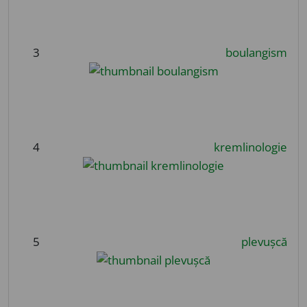
3
boulangism
4
kremlinologie
5
plevușcă