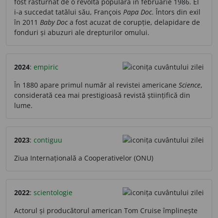
fost răsturnat de o revoltă populară în februarie 1986. El
i-a succedat tatălui său, François
Papa Doc
. Întors din exil
în 2011
Baby Doc
a fost acuzat de corupție, delapidare de
fonduri și abuzuri ale drepturilor omului.
2024
:
empiric
În 1880 apare primul număr al revistei americane
Science
,
considerată cea mai prestigioasă revistă științifică din
lume.
2023
:
contiguu
Ziua Internațională a Cooperativelor (ONU)
2022
:
scientologie
Actorul și producătorul american Tom Cruise împlinește