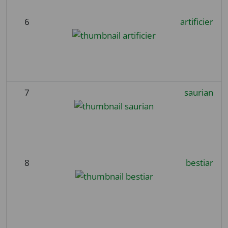
6
artificier
7
saurian
8
bestiar