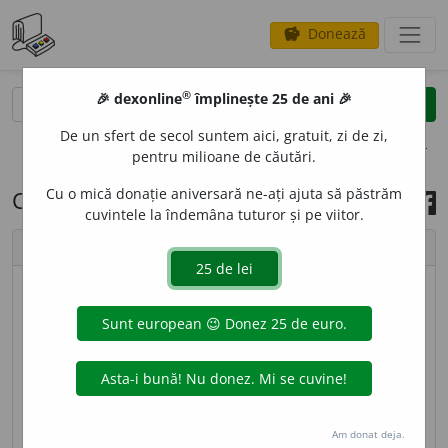
Donează
savings
®
®
🎉 dexonline
împlinește 25 de ani 🎉
caută
search
De un sfert de secol suntem aici, gratuit, zi de zi,
opțiuni
pentru milioane de căutări.
Cu o mică donație aniversară ne-ați ajuta să păstrăm
Cuvântul zilei, 3 iulie 2014
cuvintele la îndemâna tuturor și pe viitor.
chevron_left
chevron_right
© imagine
Carmen Nistor
BOULANG
I
SM
s.n.
Mișcare șovinistă apărută în
Franța la sfîrșitul
sec.
XIX, care urmărea restaurarea
monarhiei și un război revanșard împotriva
Germaniei. [
Pron.
bu-.
/ <
fr.
boulangisme,
cf.
Am donat deja.