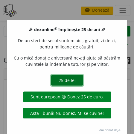
Donează
savings
®
®
🎉 dexonline
împlinește 25 de ani 🎉
caută
search
De un sfert de secol suntem aici, gratuit, zi de zi,
opțiuni
pentru milioane de căutări.
Cu o mică donație aniversară ne-ați ajuta să păstrăm
Cuvântul zilei, 11 iunie 2025
cuvintele la îndemâna tuturor și pe viitor.
chevron_left
chevron_right
© imagine
Ștefania
REC
I
F,
recife,
s. n.
(
Geol.
) Formație de stânci
submarine, clădite de organisme (corali, alge etc.)
care trăiesc sub formă de colonii în apele mărilor
calde și care secretă carbonat de calciu. [
Pl.
și:
Am donat deja.