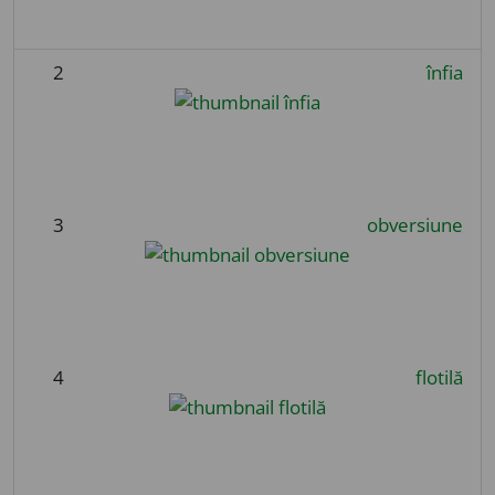
2
înfia
3
obversiune
4
flotilă