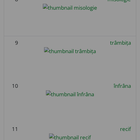
9
trâmbița
10
înfrâna
11
recif