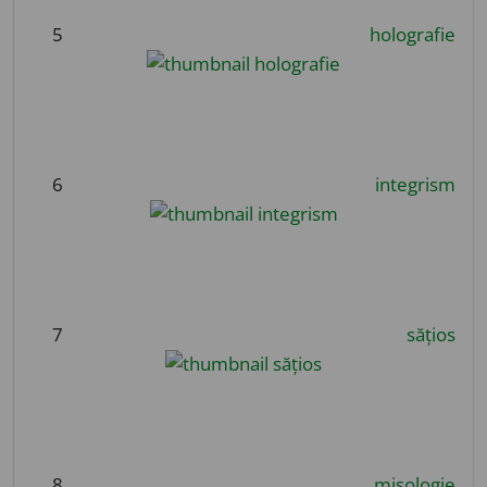
5
holografie
6
integrism
7
sățios
8
misologie