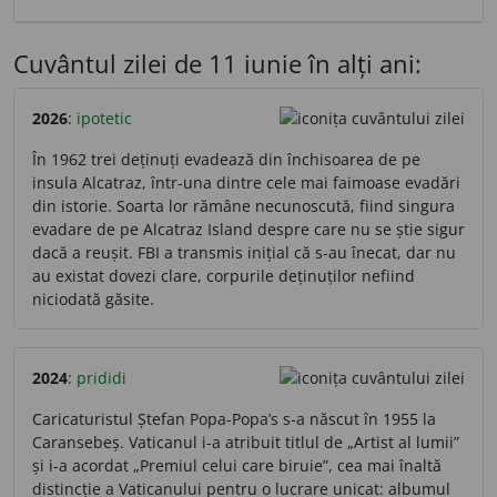
Cuvântul zilei de 11 iunie în alți ani:
2026
:
ipotetic
În 1962 trei deținuți evadează din închisoarea de pe
insula Alcatraz, într-una dintre cele mai faimoase evadări
din istorie. Soarta lor rămâne necunoscută, fiind singura
evadare de pe Alcatraz Island despre care nu se știe sigur
dacă a reușit. FBI a transmis inițial că s-au înecat, dar nu
au existat dovezi clare, corpurile deținuților nefiind
niciodată găsite.
2024
:
prididi
Caricaturistul Ștefan Popa-Popa’s s-a născut în 1955 la
Caransebeș. Vaticanul i-a atribuit titlul de „Artist al lumii”
și i-a acordat „Premiul celui care biruie”, cea mai înaltă
distincție a Vaticanului pentru o lucrare unicat: albumul