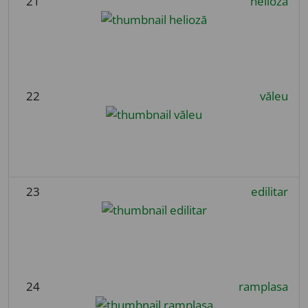
21
helioză
22
văleu
23
edilitar
24
ramplasa