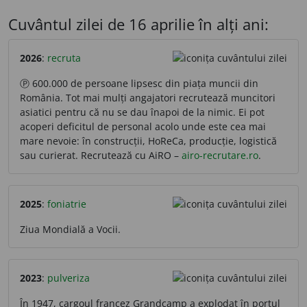
Cuvântul zilei de 16 aprilie în alți ani:
2026
:
recruta
Ⓟ 600.000 de persoane lipsesc din piața muncii din
România. Tot mai mulți angajatori recrutează muncitori
asiatici pentru că nu se dau înapoi de la nimic. Ei pot
acoperi deficitul de personal acolo unde este cea mai
mare nevoie: în construcții, HoReCa, producție, logistică
sau curierat. Recrutează cu AiRO –
airo-recrutare.ro
.
2025
:
foniatrie
Ziua Mondială a Vocii.
2023
:
pulveriza
În 1947, cargoul francez Grandcamp a explodat în portul