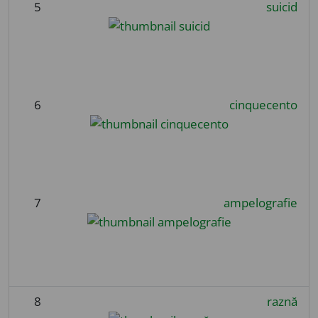
5
suicid
6
cinquecento
7
ampelografie
8
raznă