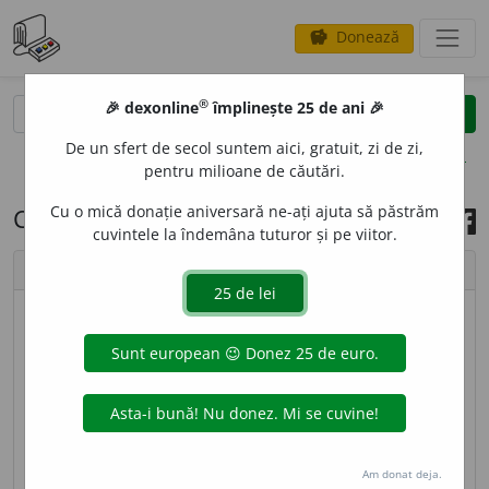
Donează
savings
®
®
🎉 dexonline
împlinește 25 de ani 🎉
caută
search
De un sfert de secol suntem aici, gratuit, zi de zi,
opțiuni
pentru milioane de căutări.
Cu o mică donație aniversară ne-ați ajuta să păstrăm
Cuvântul zilei, 16 aprilie 2024
cuvintele la îndemâna tuturor și pe viitor.
chevron_left
chevron_right
© imagine
Addell Design
FEL
I
DĂ,
felide,
s. f.
(La
pl.
) Familie de mamifere
carnivore cu corpul mlădios, cu coada lungă și cu
gheare de obicei retractile; (și la
sg.
) animal din
această familie; felină. – Din
fr.
félidés.
Am donat deja.