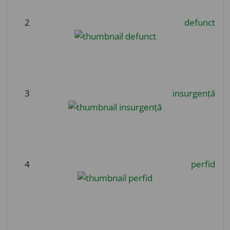
2
defunct
3
insurgență
4
perfid