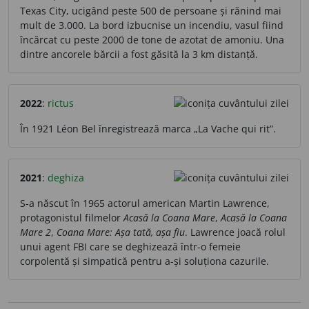
Texas City, ucigând peste 500 de persoane și rănind mai
mult de 3.000. La bord izbucnise un incendiu, vasul fiind
încărcat cu peste 2000 de tone de azotat de amoniu. Una
dintre ancorele bărcii a fost găsită la 3 km distanță.
2022
:
rictus
În 1921 Léon Bel înregistrează marca „La Vache qui rit”.
2021
:
deghiza
S-a născut în 1965 actorul american Martin Lawrence,
protagonistul filmelor
Acasă la Coana Mare
,
Acasă la Coana
Mare 2
,
Coana Mare: Așa tată, așa fiu
. Lawrence joacă rolul
unui agent FBI care se deghizează într-o femeie
corpolentă și simpatică pentru a-și soluționa cazurile.