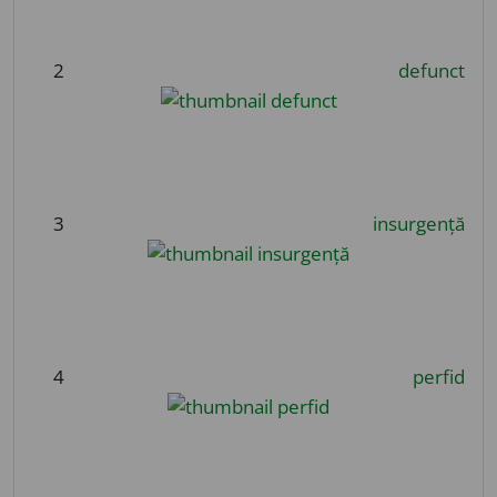
2
defunct
3
insurgență
4
perfid