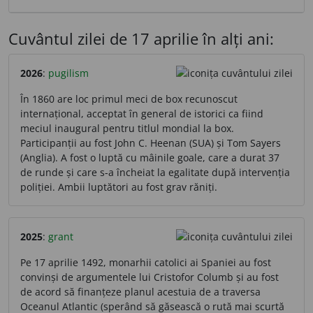
Cuvântul zilei de 17 aprilie în alți ani:
2026
:
pugilism
În 1860 are loc primul meci de box recunoscut
internațional, acceptat în general de istorici ca fiind
meciul inaugural pentru titlul mondial la box.
Participanții au fost John C. Heenan (SUA) și Tom Sayers
(Anglia). A fost o luptă cu mâinile goale, care a durat 37
de runde și care s-a încheiat la egalitate după intervenția
poliției. Ambii luptători au fost grav răniți.
2025
:
grant
Pe 17 aprilie 1492, monarhii catolici ai Spaniei au fost
convinși de argumentele lui Cristofor Columb și au fost
de acord să finanțeze planul acestuia de a traversa
Oceanul Atlantic (sperând să găsească o rută mai scurtă