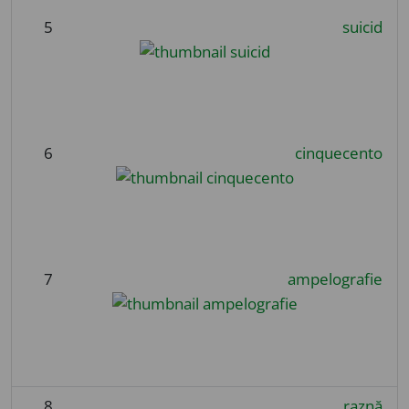
5
suicid
6
cinquecento
7
ampelografie
8
raznă