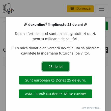
Donează
savings
®
®
🎉 dexonline
împlinește 25 de ani 🎉
caută
search
De un sfert de secol suntem aici, gratuit, zi de zi,
opțiuni
pentru milioane de căutări.
Cu o mică donație aniversară ne-ați ajuta să păstrăm
Cuvântul zilei, 17 aprilie 2024
cuvintele la îndemâna tuturor și pe viitor.
chevron_left
chevron_right
© imagine
Addell Design
TRAP
E
Z,
(
1, 2
)
trapeze,
s. n.
, (
3
)
trapezi,
s. m.
1.
S. n.
Patrulater care are drept baze două laturi paralele
și neegale.
2.
S. n.
Aparat de gimnastică format
dintr-o bară mobilă, legată la extremități cu două
Am donat deja.