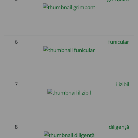
6
funicular
7
ilizibil
8
diligență