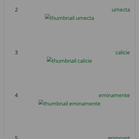
2
umecta
3
calicie
4
eminamente
5
grimpant