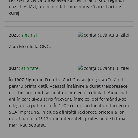
rezistența civică putea avea succes chiar și sub regimul
nazist. Astăzi, un memorial comemorează acest act de
curaj.
2025
:
sinchisi
Ziua Mondială ONG.
2024
:
afinitate
În 1907 Sigmund Freud și Carl Gustav Jung s-au întâlnit
pentru prima dată. Aceastâ întâlnire a durat treisprezece
ore, fiecare fiind fascinat de intelectul celuilalt. Au urmat
ani în care și-au scris frecvent, între cei doi formându-se
o legătură puternică. În 1909 cei doi au făcut un turneu în
SUA împreună. În ciuda afinității reciproce prietenia lor
durat până în 1913 când diferențele profesionale tot mai
mari i-au separat.