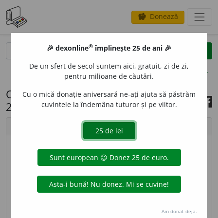
Donează
savings
®
®
🎉 dexonline
împlinește 25 de ani 🎉
caută
search
De un sfert de secol suntem aici, gratuit, zi de zi,
opțiuni
pentru milioane de căutări.
Cuvântul zilei, 27 februarie
Cu o mică donație aniversară ne-ați ajuta să păstrăm
2023
cuvintele la îndemâna tuturor și pe viitor.
chevron_left
chevron_right
imagine ©
Cristina Monea
ÎNFOC
A
,
(rar)
înf
o
c,
vb.
I. (Rar)
1.
Tranz.
A
înfierbânta, a încălzi ceva la foc; a da foc la ceva.
2.
Refl.
Fig.
A se aprinde, a se înflăcăra (ca urmare a
Am donat deja.