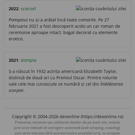
2022
:
scociorî
Pompeiul nu și-a arătat încă toate comorile. Pe 27
februarie 2021 a fost descoperit acolo un car roman de
ceremonie aproape intact, bogat decorat cu elemente
erotice.
2021
:
dompta
S-a născut în 1932 actrița americană Elizabeth Taylor,
distinsă de două ori cu Premiul Oscar. Printre rolurile
sale cele mai cunoscute se numără și cel din
Îmblânzirea
scorpiei
.
Copyright © 2004-2026 dexonline (https://dexonline.ro)
Preluarea, stocarea sau utilizarea datelor de pe acest site, inclusiv
prin orice metode de extragere automată (web scraping, crawling),
sunt strict interzise fără acordul nostru prealabil scris, cu excepția