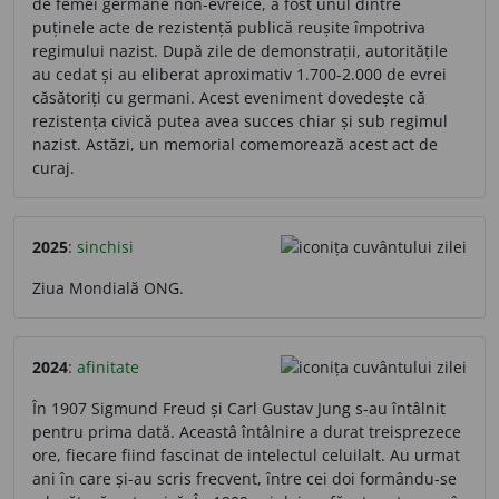
de femei germane non-evreice, a fost unul dintre
puținele acte de rezistență publică reușite împotriva
regimului nazist. După zile de demonstrații, autoritățile
au cedat și au eliberat aproximativ 1.700-2.000 de evrei
căsătoriți cu germani. Acest eveniment dovedește că
rezistența civică putea avea succes chiar și sub regimul
nazist. Astăzi, un memorial comemorează acest act de
curaj.
2025
:
sinchisi
Ziua Mondială ONG.
2024
:
afinitate
În 1907 Sigmund Freud și Carl Gustav Jung s-au întâlnit
pentru prima dată. Aceastâ întâlnire a durat treisprezece
ore, fiecare fiind fascinat de intelectul celuilalt. Au urmat
ani în care și-au scris frecvent, între cei doi formându-se