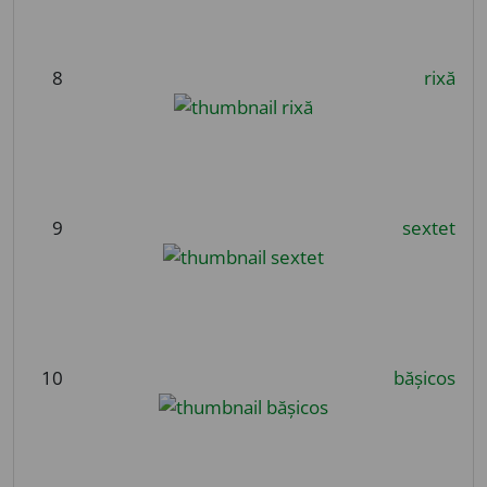
8
rixă
9
sextet
10
bășicos