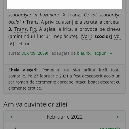
cerceta amănunțit (pentru a găsi ceva sau a scoate
ceva de undeva); a scotoci, a cotrobăi. ◊
Refl.
Se
scociorăște în buzunare.
◊
Tranz.
Ce tot scociorăști
acolo?
♦
Tranz.
A privi cu atenție; a scruta, a cerceta.
3.
Tranz.
Fig.
A ațâța, a irita, a provoca pe cineva
(amintindu-i lucruri neplăcute). [
Var.
:
scocior
i
vb.
IV] –
Et. nec.
sursa:
DEX '09 (2009)
adăugată de
blaurb.
acțiuni
Cheia alegerii:
Pompeiul nu și-a arătat încă toate
comorile. Pe 27 februarie 2021 a fost descoperit acolo un
car roman de ceremonie aproape intact, bogat decorat cu
elemente erotice.
Arhiva cuvintelor zilei
Februarie 2022
chevron_left
chevron_right