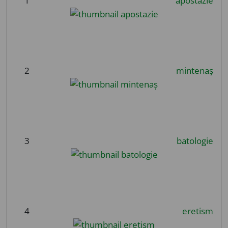
1
apostazie
2
mintenaș
3
batologie
4
eretism