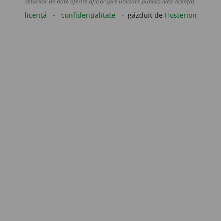
seturilor de date oferite oficial spre utilizare publică (vezi licența).
licență
confidențialitate
găzduit de
Hosterion