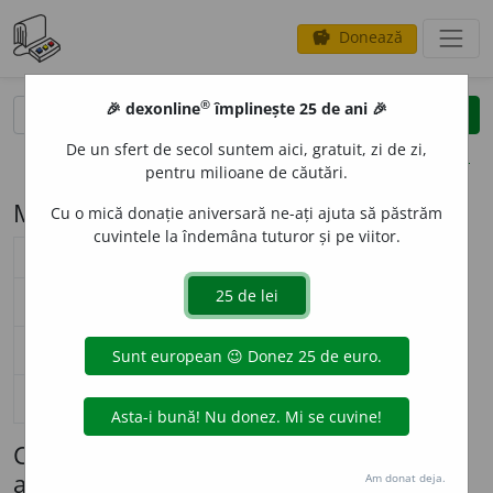
Donează
savings
®
®
🎉 dexonline
împlinește 25 de ani 🎉
caută
search
De un sfert de secol suntem aici, gratuit, zi de zi,
opțiuni
pentru milioane de căutări.
Modelul de flexiune M62 (codru)
Cu o mică donație aniversară ne-ați ajuta să păstrăm
cuvintele la îndemâna tuturor și pe viitor.
substantiv masculin (
M62
)
nearticulat
articulat
Surse flexiune: DOOM 3
singular
c
o
dru
c
o
drul
nominativ-acuzativ
plural
c
o
dri
c
o
drii
singular
c
o
dru
c
o
drului
genitiv-dativ
plural
c
o
dri
c
o
drilor
singular
c
o
drule
vocativ
plural
c
o
drilor
Cuvinte care se flexionează conform
acestui model (maximum 100 afișate)
Am donat deja.