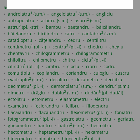
2
2
acru
(pl. -i)
agliciu
ambidextru
(s.m.)
amfimacru
1
2
androlatru
(s.m.)
angelolatru
(s.m.)
angliciu
2
antropolatru
arbitru (s.m.)
aspru
(s.m.)
2
astru
(pl. -stri)
bambu
băețandru
băicăiandru
2
băiețandru
bicilindru
cafru
cantabru
(s.m.)
catadioptru
cățelandru
cedru
centilitru
1
2
centimetru
(pl. -i)
centru
(pl. -i)
chedru
cheglu
chentavru
chilogrammetru
chilogramometru
2
chilolitru
chilometru
chitru
ciclu
(pl. -i)
1
cilindru
(pl. -i)
cimbru
cioclu
cipru
codru
comultiplu
copilandru
coriandru
culoglu
cuscru
2
cvadruplu
(s.m.)
decalitru
decametru
decilitru
1
2
2
decimetru
(pl. -i)
demonolatru
(s.m.)
dendru
(s.m.)
2
3
dimetru
drâglu
dublu
(s.m.)
dudău
(pl. dudăi)
ectolitru
ectometru
elasmometru
electru
exametru
feciorandru
felibru
filodendru
2
flăcăiandru
flăcăuandru
flexometru
(pl. -i)
foniatru
2
fotogrammetru
(pl. -i)
gastrolatru
geometru
geriatru
2
gheometru
hantru
hâtru
(s.m.)
hectolitru
3
hectometru
heptametru
(pl. -i)
hexametru
2
hipermetru
hipiatru
hipocentru
(pl. -i)