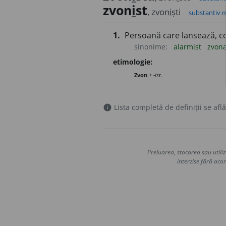
zvon
i
st
, zvon
i
ști
substantiv 
1.
Persoană care lansează, co
sinonime:
alarmist
zvon
etimologie:
Zvon
+
-ist.
Lista completă de definiții se află
info
Preluarea, stocarea sau utiliz
interzise fără acor