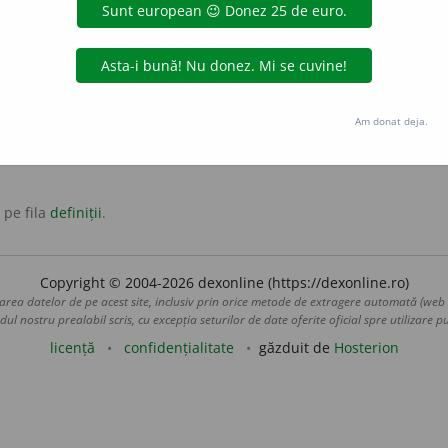
masculin
lportează zvonuri, care scornește ceva.
ar
zvoner
Am donat deja.
 pe fila
definiții
.
Copyright © 2004-2026 dexonline (https://dexonline.ro)
area datelor de pe acest site, inclusiv prin orice metode de extragere automată (web s
dul nostru prealabil scris, cu excepția seturilor de date oferite oficial spre utilizare pub
licență
confidențialitate
găzduit de
Hosterion