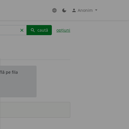
Anonim
language
dark_mode
person
caută
opțiuni
clear
search
lă pe fila