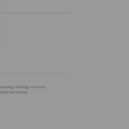
craping, crawling), sunt strict
lică (vezi licența).