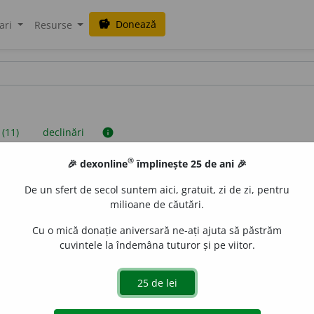
Donează
savings
ari
Resurse
 (11)
declinări
info
®
🎉 dexonline
împlinește 25 de ani 🎉
iniții sunt compilate de echipa dexonline. Definițiile originale se af
De un sfert de secol suntem aici, gratuit, zi de zi, pentru
 Puteți reordona filele pe pagina de
preferințe
.
milioane de căutări.
Cu o mică donație aniversară ne-ați ajuta să păstrăm
cuvintele la îndemâna tuturor și pe viitor.
presii
exemple
surse
iv feminin