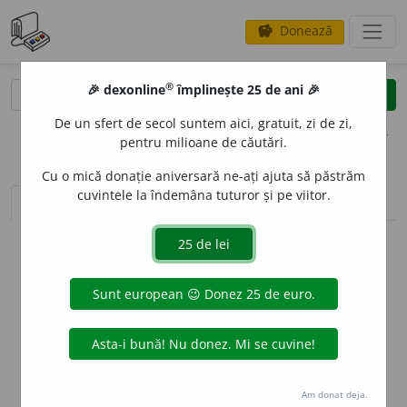
Donează
savings
®
®
🎉 dexonline
împlinește 25 de ani 🎉
caută
clear
search
De un sfert de secol suntem aici, gratuit, zi de zi,
opțiuni
pentru milioane de căutări.
Cu o mică donație aniversară ne-ați ajuta să păstrăm
cuvintele la îndemâna tuturor și pe viitor.
sinteza definițiilor (1)
definiții (12)
declinări
info
Aceste definiții sunt compilate de
echipa dexonline. Definițiile
originale se află pe fila
definiții
.
info
Puteți reordona filele pe pagina de
preferințe
.
ascunde
Am donat deja.