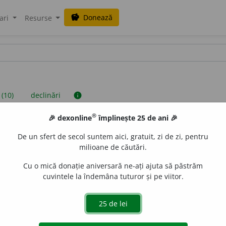
Donează
savings
ari
Resurse
 (10)
declinări
info
®
🎉 dexonline
împlinește 25 de ani 🎉
iniții sunt compilate de echipa dexonline. Definițiile originale se af
De un sfert de secol suntem aici, gratuit, zi de zi, pentru
 Puteți reordona filele pe pagina de
preferințe
.
milioane de căutări.
Cu o mică donație aniversară ne-ați ajuta să păstrăm
cuvintele la îndemâna tuturor și pe viitor.
presii
exemple
surse