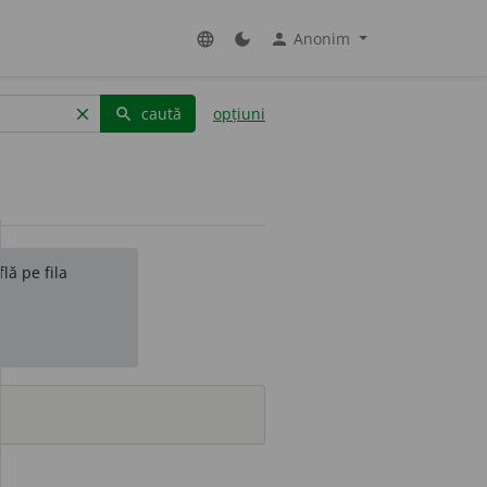
Anonim
language
dark_mode
person
caută
opțiuni
clear
search
lă pe fila