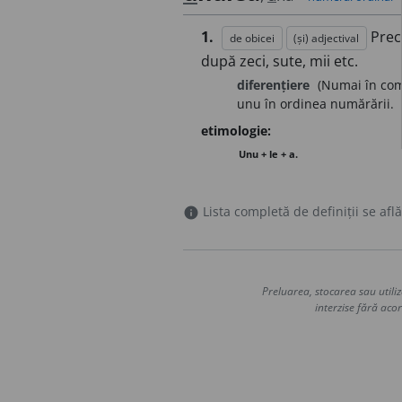
1.
Prec
de obicei
(și) adjectival
după zeci, sute, mii etc.
diferențiere
(Numai în com
unu în ordinea numărării.
etimologie:
Unu + le + a.
Lista completă de definiții se află
info
Preluarea, stocarea sau utiliz
interzise fără acor