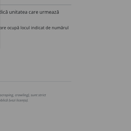
ndică unitatea care urmează
are ocupă locul indicat de numărul
craping, crawling), sunt strict
lică (vezi licența).