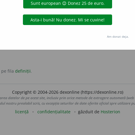
edat de articolul „al”, „a”; în numerale ordinale compuse, i
ponența unui numeral compus din zeci, sute ș.a.m.d. și unitate) C
Am donat deja.
 pe fila
definiții
.
Copyright © 2004-2026 dexonline (https://dexonline.ro)
area datelor de pe acest site, inclusiv prin orice metode de extragere automată (web s
dul nostru prealabil scris, cu excepția seturilor de date oferite oficial spre utilizare pub
licență
confidențialitate
găzduit de
Hosterion