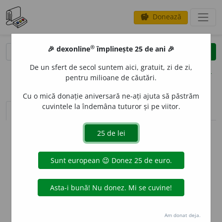
Donează
savings
®
®
🎉 dexonline
împlinește 25 de ani 🎉
caută
clear
search
De un sfert de secol suntem aici, gratuit, zi de zi,
opțiuni
pentru milioane de căutări.
Cu o mică donație aniversară ne-ați ajuta să păstrăm
cuvintele la îndemâna tuturor și pe viitor.
sinteza definițiilor (1)
definiții (4)
declinări
info
Aceste definiții sunt compilate de
echipa dexonline. Definițiile
originale se află pe fila
definiții
.
info
Puteți reordona filele pe pagina de
preferințe
.
ascunde
Am donat deja.