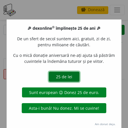
Donează
savings
®
®
🎉 dexonline
împlinește 25 de ani 🎉
caută
clear
search
De un sfert de secol suntem aici, gratuit, zi de zi,
opțiuni
pentru milioane de căutări.
Cu o mică donație aniversară ne-ați ajuta să păstrăm
cuvintele la îndemâna tuturor și pe viitor.
sinteza definițiilor (1)
definiții (6)
declinări
pronunție
(46)
volume_up
info
Aceste definiții sunt compilate de
echipa dexonline. Definițiile
originale se află pe fila
definiții
.
info
Puteți reordona filele pe pagina de
preferințe
.
Am donat deja.
ascunde