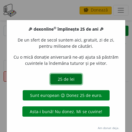
Donează
savings
®
®
🎉 dexonline
împlinește 25 de ani 🎉
caută
clear
search
De un sfert de secol suntem aici, gratuit, zi de zi,
opțiuni
pentru milioane de căutări.
Cu o mică donație aniversară ne-ați ajuta să păstrăm
cuvintele la îndemâna tuturor și pe viitor.
sinteza definițiilor (1)
definiții (12)
declinări
pronunție
(50)
volume_up
info
Aceste definiții sunt compilate de
echipa dexonline. Definițiile
originale se află pe fila
definiții
.
info
Puteți reordona filele pe pagina de
preferințe
.
Am donat deja.
ascunde