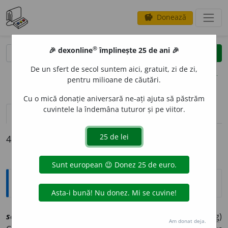
Donează
savings
®
®
🎉 dexonline
împlinește 25 de ani 🎉
caută
clear
search
De un sfert de secol suntem aici, gratuit, zi de zi,
opțiuni
pentru milioane de căutări.
Cu o mică donație aniversară ne-ați ajuta să păstrăm
cuvintele la îndemâna tuturor și pe viitor.
definiții (4)
declinări
4 definiții pentru
scalce
Explicative DEX
sc
a
lce
sf
[
At:
CADE /
Pl
:
scălci
/
E:
s- +
calce
]
1
(
Bot
;
reg
)
Am donat deja.
1