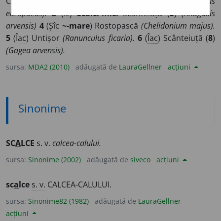
Calce
(
1
)
(Caltha palustris).
2
(
Lpl
) Bulbuci (
5
)
(Trollius
europaeus).
3
(
Îc
)
Scălci-mici
Scânteiuță (
5
)
(Anagallis
arvensis)
4
(
Șîc
~-mare
) Rostopască
(Chelidonium majus).
5
(
Îac
) Untișor
(Ranunculus ficaria).
6
(
Îac
) Scânteiuță (
8
)
(Gagea arvensis).
sursa:
MDA2 (2010)
adăugată de
LauraGellner
acțiuni
Sinonime
SC
A
LCE
s. v.
calcea-calului.
sursa:
Sinonime (2002)
adăugată de
siveco
acțiuni
sc
a
lce
s.
v.
CALCEA-CALULUI.
sursa:
Sinonime82 (1982)
adăugată de
LauraGellner
acțiuni