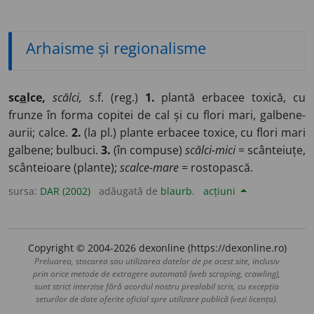
Arhaisme și regionalisme
sc
a
lce,
scălci,
s.f. (reg.)
1.
plantă erbacee toxică, cu
frunze în forma copitei de cal și cu flori mari, galbene-
aurii; calce.
2.
(la pl.) plante erbacee toxice, cu flori mari
galbene; bulbuci.
3.
(în compuse)
scălci-mici
= scânteiuțe,
scânteioare (plante);
scalce-mare
= rostopască.
sursa:
DAR (2002)
adăugată de
blaurb.
acțiuni
Copyright © 2004-2026 dexonline (https://dexonline.ro)
Preluarea, stocarea sau utilizarea datelor de pe acest site, inclusiv
prin orice metode de extragere automată (web scraping, crawling),
sunt strict interzise fără acordul nostru prealabil scris, cu excepția
seturilor de date oferite oficial spre utilizare publică (vezi licența).