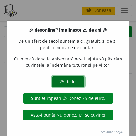
Donează
savings
®
®
🎉 dexonline
împlinește 25 de ani 🎉
caută
clear
search
De un sfert de secol suntem aici, gratuit, zi de zi,
opțiuni
pentru milioane de căutări.
Cu o mică donație aniversară ne-ați ajuta să păstrăm
cuvintele la îndemâna tuturor și pe viitor.
sinteza definițiilor (1)
definiții (16)
declinări
info
Aceste definiții sunt compilate de
echipa dexonline. Definițiile
originale se află pe fila
definiții
.
info
Puteți reordona filele pe pagina de
preferințe
.
ascunde
Am donat deja.