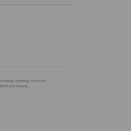
craping, crawling), sunt strict
lică (vezi licența).