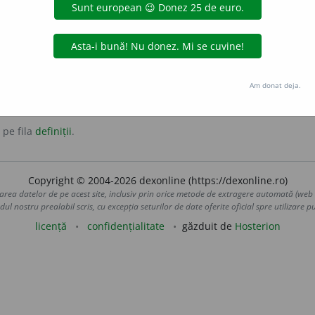
 fi rodnic.
rtilitate
prolificitate
Am donat deja.
 pe fila
definiții
.
Copyright © 2004-2026 dexonline (https://dexonline.ro)
area datelor de pe acest site, inclusiv prin orice metode de extragere automată (web s
dul nostru prealabil scris, cu excepția seturilor de date oferite oficial spre utilizare pub
licență
confidențialitate
găzduit de
Hosterion