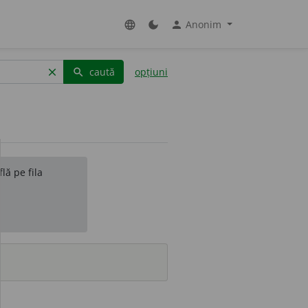
Anonim
language
dark_mode
person
caută
opțiuni
clear
search
lă pe fila