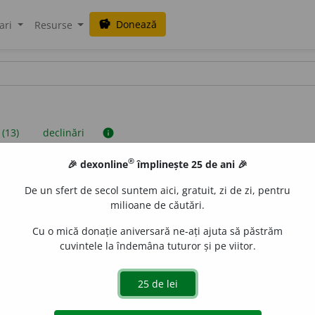
Donează
savings
ari
Resurse
 (13)
declinări
info
®
🎉 dexonline
împlinește 25 de ani 🎉
iniții sunt compilate de echipa dexonline. Definițiile originale se af
De un sfert de secol suntem aici, gratuit, zi de zi, pentru
 Puteți reordona filele pe pagina de
preferințe
.
milioane de căutări.
Cu o mică donație aniversară ne-ați ajuta să păstrăm
cuvintele la îndemâna tuturor și pe viitor.
presii
exemple
surse
v feminin