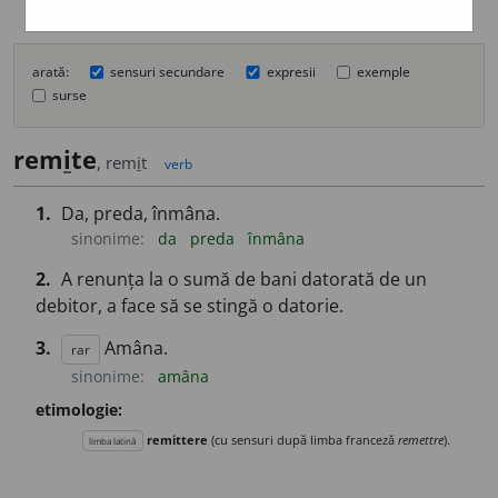
arată:
sensuri secundare
expresii
exemple
surse
rem
i
te
, rem
i
t
verb
1.
Da, preda, înmâna.
sinonime:
da
preda
înmâna
2.
A renunța la o sumă de bani datorată de un
debitor, a face să se stingă o datorie.
3.
Amâna.
rar
sinonime:
amâna
etimologie:
remittere
(cu sensuri după limba franceză
remettre
).
limba latină