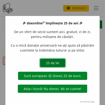
Donează
savings
®
®
🎉 dexonline
împlinește 25 de ani 🎉
caută
clear
search
De un sfert de secol suntem aici, gratuit, zi de zi,
opțiuni
pentru milioane de căutări.
Cu o mică donație aniversară ne-ați ajuta să păstrăm
cuvintele la îndemâna tuturor și pe viitor.
sinteza definițiilor (1)
definiții (16)
conjugări
pronunție
(2)
volume_up
info
Aceste definiții sunt compilate de
echipa dexonline. Definițiile
originale se află pe fila
definiții
.
info
Puteți reordona filele pe pagina de
preferințe
.
Am donat deja.
ascunde