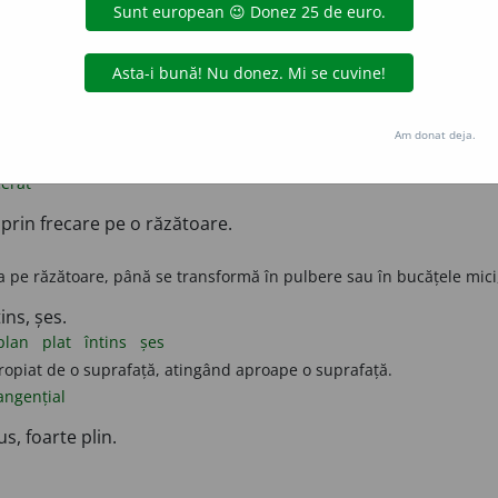
) Tăiat de la rădăcină.
nu poartă barbă (și mustăți); care este bărbierit; care are părul tă
ă, c-o fi rasă
= în sfârșit, după multă vorbă.
Am donat deja.
Cu iarba sau holdele tăiate.
erat
 prin frecare pe o răzătoare.
a pe răzătoare, până se transformă în pulbere sau în bucățele mici,
ins, șes.
plan
plat
întins
șes
ropiat de o suprafață, atingând aproape o suprafață.
angențial
s, foarte plin.