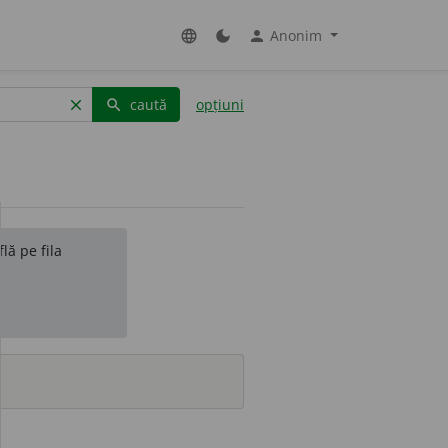
Anonim
language
dark_mode
person
caută
opțiuni
clear
search
lă pe fila