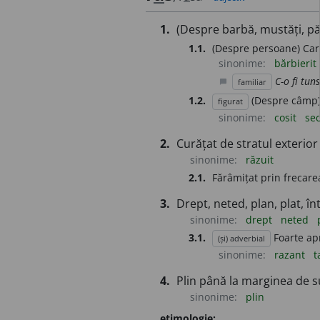
1.
(Despre barbă, mustăți, păr
1.1.
(Despre persoane) Care 
sinonime:
bărbierit
C-o fi tuns
familiar
chat_bubble
1.2.
(Despre câmp) 
figurat
sinonime:
cosit
sec
2.
Curățat de stratul exterior
sinonime:
răzuit
2.1.
Fărâmițat prin frecare
3.
Drept, neted, plan, plat, înt
sinonime:
drept
neted
3.1.
Foarte ap
(și) adverbial
sinonime:
razant
t
4.
Plin până la marginea de su
sinonime:
plin
etimologie: