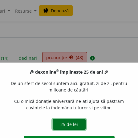
Donează
savings
ari
Resurse
pronunție
(48)
volume_up
 (14)
declinări
info
®
🎉 dexonline
împlinește 25 de ani 🎉
iniții sunt compilate de echipa dexonline. Definițiile originale se af
De un sfert de secol suntem aici, gratuit, zi de zi, pentru
 Puteți reordona filele pe pagina de
preferințe
.
milioane de căutări.
Cu o mică donație aniversară ne-ați ajuta să păstrăm
cuvintele la îndemâna tuturor și pe viitor.
presii
exemple
surse