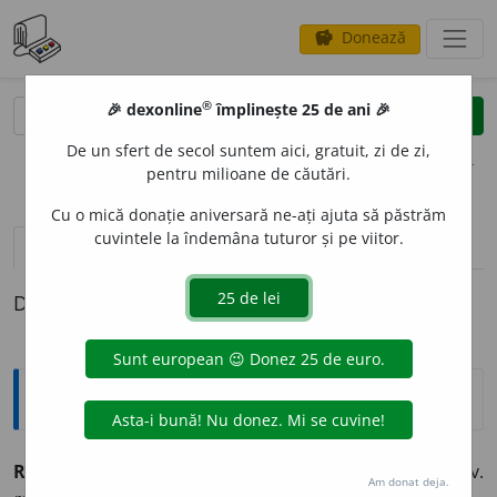
Donează
savings
®
®
🎉 dexonline
împlinește 25 de ani 🎉
caută
clear
search
De un sfert de secol suntem aici, gratuit, zi de zi,
opțiuni
pentru milioane de căutări.
Cu o mică donație aniversară ne-ați ajuta să păstrăm
cuvintele la îndemâna tuturor și pe viitor.
pronunție
(48)
volume_up
definiții (1)
Definiția cu ID-ul 204900:
Sinonime
RAS
adj., adv.
1.
adj. v.
bărbierit.
2.
adj. v.
răzuit.
3.
adv. v.
Am donat deja.