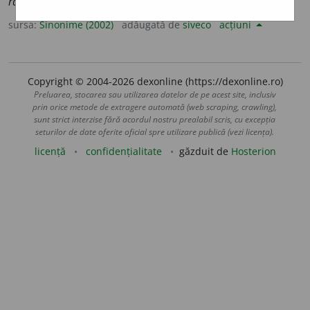
razant.
sursa:
Sinonime (2002)
adăugată de
siveco
acțiuni
Copyright © 2004-2026 dexonline (https://dexonline.ro)
Preluarea, stocarea sau utilizarea datelor de pe acest site, inclusiv
prin orice metode de extragere automată (web scraping, crawling),
sunt strict interzise fără acordul nostru prealabil scris, cu excepția
seturilor de date oferite oficial spre utilizare publică (vezi licența).
licență
confidențialitate
găzduit de
Hosterion