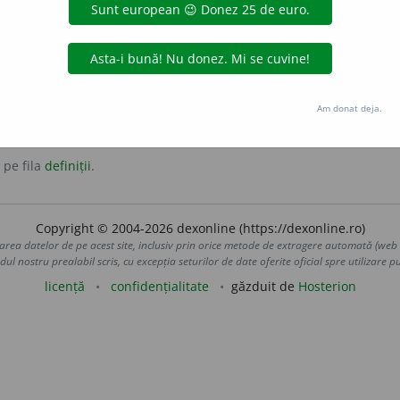
stec de rom sau alte băuturi alcoolice cu zahăr, lămâie, por
Am donat deja.
 pe fila
definiții
.
Copyright © 2004-2026 dexonline (https://dexonline.ro)
area datelor de pe acest site, inclusiv prin orice metode de extragere automată (web s
dul nostru prealabil scris, cu excepția seturilor de date oferite oficial spre utilizare pub
licență
confidențialitate
găzduit de
Hosterion