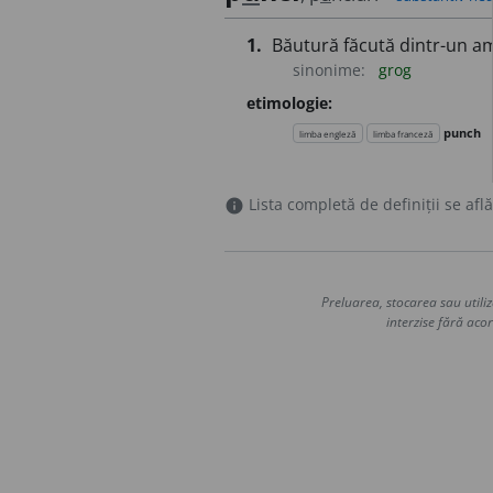
1.
Băutură făcută dintr-un ame
sinonime:
grog
etimologie:
punch
limba engleză
limba franceză
Lista completă de definiții se află
info
Preluarea, stocarea sau utiliz
interzise fără acor