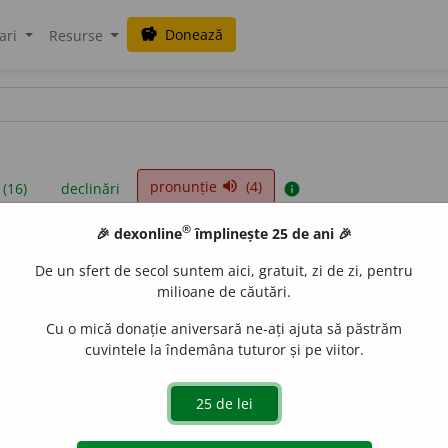
Donează
savings
ari
Resurse
pronunție
(4)
volume_up
 (16)
declinări
info
®
🎉 dexonline
împlinește 25 de ani 🎉
iniții sunt compilate de echipa dexonline. Definițiile originale se af
De un sfert de secol suntem aici, gratuit, zi de zi, pentru
 Puteți reordona filele pe pagina de
preferințe
.
milioane de căutări.
Cu o mică donație aniversară ne-ați ajuta să păstrăm
cuvintele la îndemâna tuturor și pe viitor.
presii
exemple
surse
utru