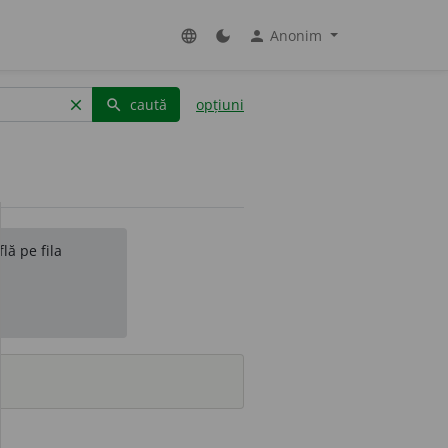
Anonim
language
dark_mode
person
caută
opțiuni
clear
search
lă pe fila