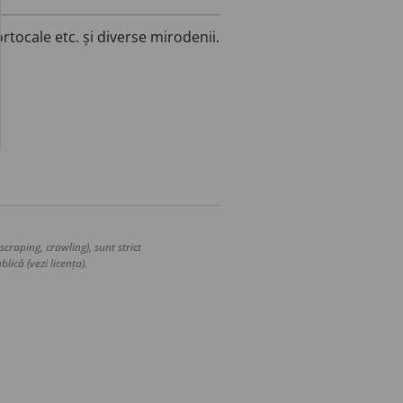
tocale etc. și diverse mirodenii.
craping, crawling), sunt strict
lică (vezi licența).