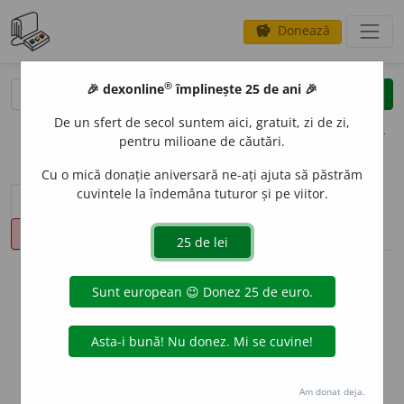
Donează
savings
®
®
🎉 dexonline
împlinește 25 de ani 🎉
caută
clear
search
De un sfert de secol suntem aici, gratuit, zi de zi,
opțiuni
pentru milioane de căutări.
Cu o mică donație aniversară ne-ați ajuta să păstrăm
cuvintele la îndemâna tuturor și pe viitor.
sinteza definițiilor (1)
definiții (8)
declinări
pronunție
(9)
volume_up
info
Aceste definiții sunt compilate de
echipa dexonline. Definițiile
originale se află pe fila
definiții
.
info
Puteți reordona filele pe pagina de
preferințe
.
Am donat deja.
ascunde