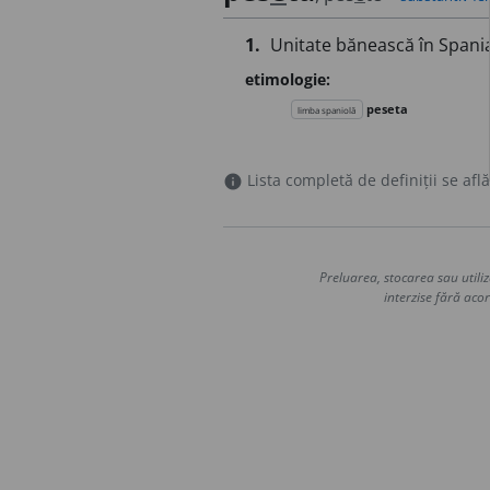
1.
Unitate bănească în Spani
etimologie:
peseta
limba spaniolă
Lista completă de definiții se află
info
Preluarea, stocarea sau utiliz
interzise fără acor