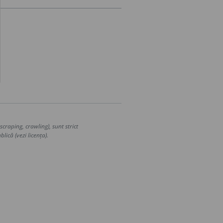
craping, crawling), sunt strict
lică (vezi licența).