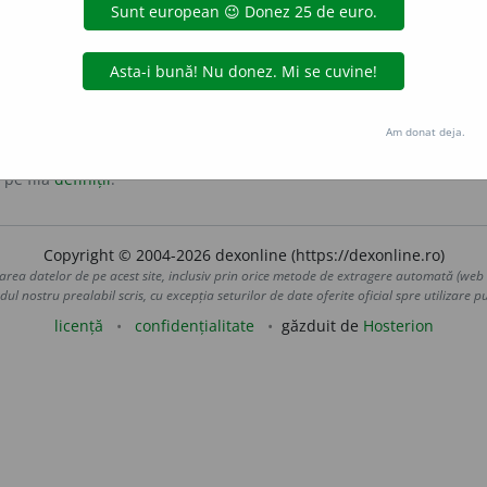
a, înainte de introducerea monedei euro.
Am donat deja.
 pe fila
definiții
.
Copyright © 2004-2026 dexonline (https://dexonline.ro)
area datelor de pe acest site, inclusiv prin orice metode de extragere automată (web s
dul nostru prealabil scris, cu excepția seturilor de date oferite oficial spre utilizare pub
licență
confidențialitate
găzduit de
Hosterion