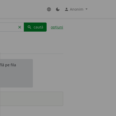
Anonim
language
dark_mode
person
caută
opțiuni
clear
search
lă pe fila