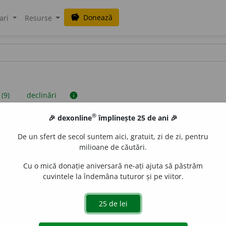
Donează
savings
ari
Resurse
 (9)
declinări
info
®
🎉 dexonline
împlinește 25 de ani 🎉
iniții sunt compilate de echipa dexonline. Definițiile originale se af
De un sfert de secol suntem aici, gratuit, zi de zi, pentru
 Puteți reordona filele pe pagina de
preferințe
.
milioane de căutări.
Cu o mică donație aniversară ne-ați ajuta să păstrăm
cuvintele la îndemâna tuturor și pe viitor.
presii
exemple
surse
minin