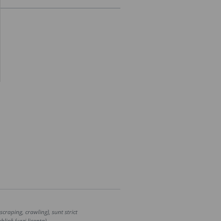
craping, crawling), sunt strict
lică (vezi licența).