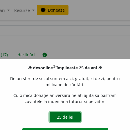
Donează
savings
ari
Resurse
 (17)
declinări
info
®
🎉 dexonline
împlinește 25 de ani 🎉
iniții sunt compilate de echipa dexonline. Definițiile originale se af
De un sfert de secol suntem aici, gratuit, zi de zi, pentru
 Puteți reordona filele pe pagina de
preferințe
.
milioane de căutări.
Cu o mică donație aniversară ne-ați ajuta să păstrăm
cuvintele la îndemâna tuturor și pe viitor.
presii
exemple
surse
ntiv feminin