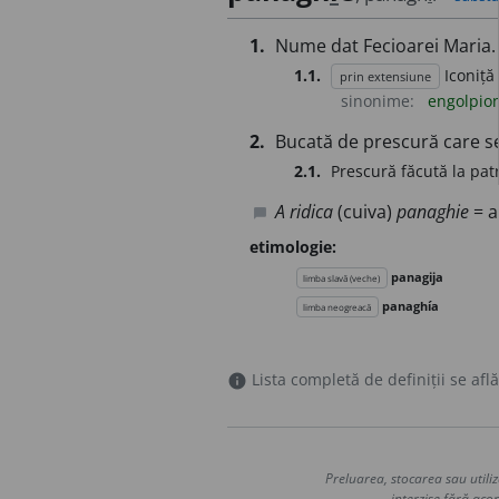
1.
Nume dat Fecioarei Maria.
1.1.
Iconiță
prin extensiune
sinonime:
engolpio
2.
Bucată de prescură care s
2.1.
Prescură făcută la pa
A ridica
(cuiva)
panaghie
= a
chat_bubble
etimologie:
panagija
limba slavă (veche)
panaghía
limba neogreacă
Lista completă de definiții se află
info
Preluarea, stocarea sau utiliz
interzise fără acor