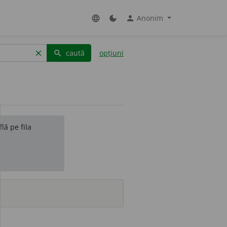
Anonim
language
dark_mode
person
caută
opțiuni
clear
search
lă pe fila