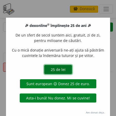
Donează
savings
®
®
🎉 dexonline
împlinește 25 de ani 🎉
caută
clear
search
De un sfert de secol suntem aici, gratuit, zi de zi,
opțiuni
pentru milioane de căutări.
Cu o mică donație aniversară ne-ați ajuta să păstrăm
cuvintele la îndemâna tuturor și pe viitor.
sinteza definițiilor (1)
definiții (8)
declinări
pronunție
(43)
volume_up
info
Aceste definiții sunt compilate de
echipa dexonline. Definițiile
originale se află pe fila
definiții
.
info
Puteți reordona filele pe pagina de
preferințe
.
Am donat deja.
ascunde