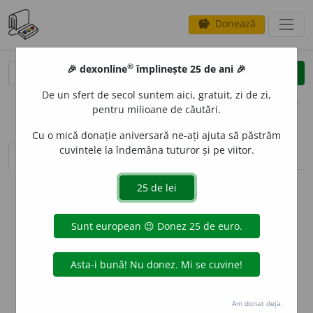
Donează
savings
®
®
🎉 dexonline
împlinește 25 de ani 🎉
caută
clear
search
De un sfert de secol suntem aici, gratuit, zi de zi,
opțiuni
pentru milioane de căutări.
Cu o mică donație aniversară ne-ați ajuta să păstrăm
cuvintele la îndemâna tuturor și pe viitor.
sinteza definițiilor (1)
definiții (4)
declinări
info
Aceste definiții sunt compilate de
echipa dexonline. Definițiile
originale se află pe fila
definiții
.
info
Puteți reordona filele pe pagina de
preferințe
.
ascunde
Am donat deja.