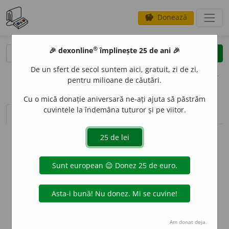
Donează
savings
®
®
🎉 dexonline
împlinește 25 de ani 🎉
caută
clear
search
De un sfert de secol suntem aici, gratuit, zi de zi,
opțiuni
pentru milioane de căutări.
Cu o mică donație aniversară ne-ați ajuta să păstrăm
cuvintele la îndemâna tuturor și pe viitor.
sinteza definițiilor (1)
definiții (10)
declinări
info
Aceste definiții sunt compilate de
echipa dexonline. Definițiile
originale se află pe fila
definiții
.
info
Puteți reordona filele pe pagina de
preferințe
.
ascunde
Am donat deja.