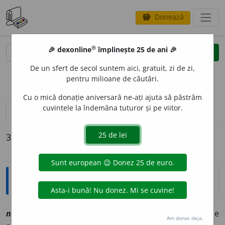
Donează
savings
®
®
🎉 dexonline
împlinește 25 de ani 🎉
caută
clear
search
De un sfert de secol suntem aici, gratuit, zi de zi,
opțiuni
pentru milioane de căutări.
Cu o mică donație aniversară ne-ați ajuta să păstrăm
cuvintele la îndemâna tuturor și pe viitor.
pronunție
(50)
volume_up
definiții (3)
declinări
3 definiții pentru
nici (s.n.)
Explicative DEX
2
nici
s
[
At:
COM. SAT. III, 51 /
Pl
:
nct
/
E:
nct
] (
Olt
) Parte
Am donat deja.