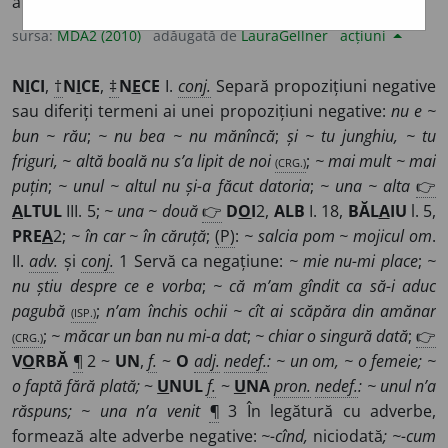
anterioară, tare, a râtului de porc.
sursa:
MDA2 (2010)
adăugată de
LauraGellner
acțiuni
N
I
CI
,
†
N
I
CE
,
‡
N
E
CE
I.
conj.
Separă propozițiuni negative
sau diferiți termeni ai unei propozițiuni negative:
nu e ~
bun ~ rău
;
~ nu bea ~ nu mănîncă
;
și ~ tu junghiu, ~ tu
friguri, ~ altă boală nu s’a lipit de noi
(CRG.)
;
~ mai mult ~ mai
puțin
;
~ unul ~ altul nu și-a făcut datoria
;
~ una ~ alta
👉
A
LTUL
III. 5;
~ una ~ două
👉
D
O
I
2,
ALB
I. 18,
BĂL
A
IU
l. 5,
PRE
A
2;
~ în car ~ în căruță
;
(P)
:
~ salcia pom ~ mojicul om
.
II.
adv.
și
conj.
1 Servă ca negațiune:
~ mie nu-mi place
;
~
nu știu despre ce e vorba
;
~ că m’am gîndit ca să-i aduc
pagubă
(ISP.)
;
n’am închis ochii ~ cît ai scăpăra din amănar
(CRG.)
;
~ măcar un ban nu mi-a dat
;
~ chiar o singură dată
;
👉
V
O
RBĂ
¶
2 ~
UN
,
f.
~
O
adj.
nedef.
:
~ un om, ~ o femeie;
~
o faptă fără plată;
~
U
NUL
f.
~
U
NA
pron.
nedef.
:
~ unul n’a
răspuns;
~ una n’a venit
¶
3 În legătură cu adverbe,
formează alte adverbe negative:
~-cînd,
niciodată
; ~-cum