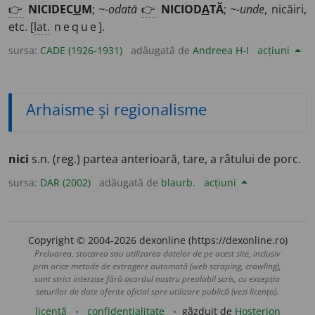
👉
NICIDEC
U
M
;
~-odată
👉
NICIOD
A
TĂ
;
~-unde
, nicăiri,
etc. [
lat.
neque
].
sursa:
CADE (1926-1931)
adăugată de
Andreea H-I
acțiuni
Arhaisme și regionalisme
nici
s.n. (reg.) partea anterioară, tare, a râtului de porc.
sursa:
DAR (2002)
adăugată de
blaurb.
acțiuni
Copyright © 2004-2026 dexonline (https://dexonline.ro)
Preluarea, stocarea sau utilizarea datelor de pe acest site, inclusiv
prin orice metode de extragere automată (web scraping, crawling),
sunt strict interzise fără acordul nostru prealabil scris, cu excepția
seturilor de date oferite oficial spre utilizare publică (vezi licența).
licență
confidențialitate
găzduit de
Hosterion