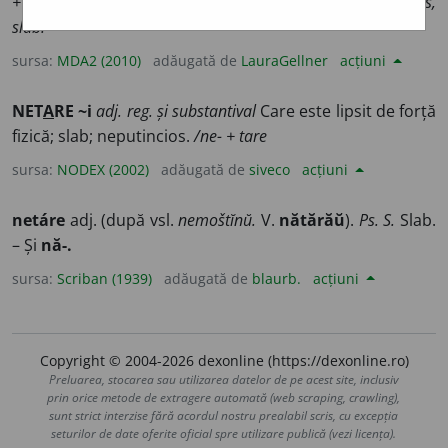
+
tare
] (
Îvr
)
1-2
(Om) lipsit de forță fizică
Si:
neputincios,
slab.
sursa:
MDA2 (2010)
adăugată de
LauraGellner
acțiuni
NET
A
RE ~i
adj. reg. și substantival
Care este lipsit de forță
fizică; slab; neputincios.
/ne- + tare
sursa:
NODEX (2002)
adăugată de
siveco
acțiuni
netáre
adj. (după vsl.
nemoštĭnŭ.
V.
nătărăŭ
).
Ps. S.
Slab.
– Și
nă-.
sursa:
Scriban (1939)
adăugată de
blaurb.
acțiuni
Copyright © 2004-2026 dexonline (https://dexonline.ro)
Preluarea, stocarea sau utilizarea datelor de pe acest site, inclusiv
prin orice metode de extragere automată (web scraping, crawling),
sunt strict interzise fără acordul nostru prealabil scris, cu excepția
seturilor de date oferite oficial spre utilizare publică (vezi licența).