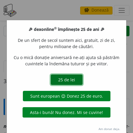
Donează
savings
®
®
🎉 dexonline
împlinește 25 de ani 🎉
caută
clear
search
De un sfert de secol suntem aici, gratuit, zi de zi,
opțiuni
pentru milioane de căutări.
Cu o mică donație aniversară ne-ați ajuta să păstrăm
cuvintele la îndemâna tuturor și pe viitor.
definiții (3)
declinări
3 definiții pentru
netare
Explicative DEX
net
a
re
smf
,
a
[
At:
EUSTRATIE, PRAV. 35/17 /
Pl
:
-ri
/
E:
ne-
Am donat deja.