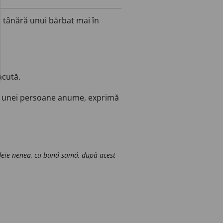
 tânără unui bărbat mai în
ăcută.
esat unei persoane anume, exprimă
 deie nenea, cu bună samă, după acest