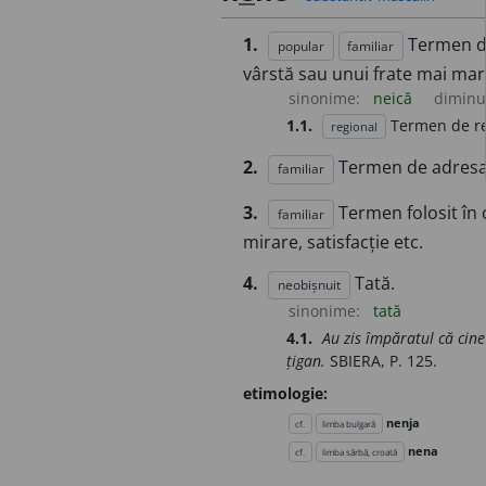
1.
Termen de
popular
familiar
vârstă sau unui frate mai mar
sinonime:
neică
diminu
1.1.
Termen de res
regional
2.
Termen de adresar
familiar
3.
Termen folosit în 
familiar
mirare, satisfacție etc.
4.
Tată.
neobișnuit
sinonime:
tată
4.1.
Au zis împăratul că cin
țigan.
SBIERA, P. 125.
etimologie:
nenja
cf.
limba bulgară
nena
cf.
limba sârbă, croată