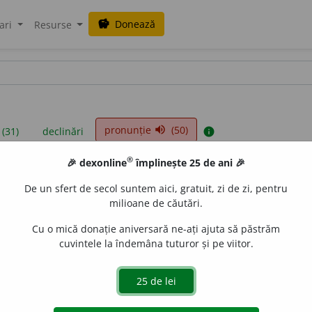
Donează
savings
ari
Resurse
pronunție
(50)
volume_up
 (31)
declinări
info
®
🎉 dexonline
împlinește 25 de ani 🎉
iniții sunt compilate de echipa dexonline. Definițiile originale se af
De un sfert de secol suntem aici, gratuit, zi de zi, pentru
 Puteți reordona filele pe pagina de
preferințe
.
milioane de căutări.
Cu o mică donație aniversară ne-ați ajuta să păstrăm
cuvintele la îndemâna tuturor și pe viitor.
presii
exemple
surse