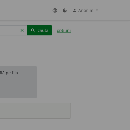
Anonim
language
dark_mode
person
caută
opțiuni
clear
search
lă pe fila