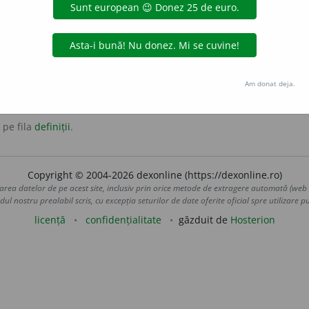
t
Am donat deja.
 pe fila
definiții
.
Copyright © 2004-2026 dexonline (https://dexonline.ro)
area datelor de pe acest site, inclusiv prin orice metode de extragere automată (web s
dul nostru prealabil scris, cu excepția seturilor de date oferite oficial spre utilizare pub
licență
confidențialitate
găzduit de
Hosterion