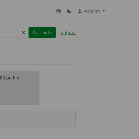
Anonim
language
dark_mode
person
caută
opțiuni
clear
search
lă pe fila