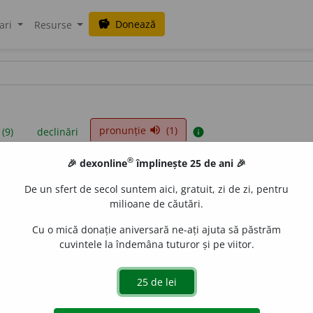
Donează
savings
ari
Resurse
pronunție
(1)
volume_up
 (9)
declinări
info
®
🎉 dexonline
împlinește 25 de ani 🎉
iniții sunt compilate de echipa dexonline. Definițiile originale se af
De un sfert de secol suntem aici, gratuit, zi de zi, pentru
 Puteți reordona filele pe pagina de
preferințe
.
milioane de căutări.
Cu o mică donație aniversară ne-ați ajuta să păstrăm
cuvintele la îndemâna tuturor și pe viitor.
presii
exemple
surse
tiv