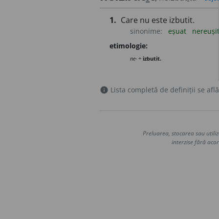
1.
Care nu este izbutit.
sinonime:
eșuat
nereuși
etimologie:
ne-
+
izbutit.
Lista completă de definiții se află
info
Preluarea, stocarea sau utiliz
interzise fără acor