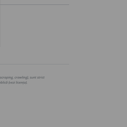
craping, crawling), sunt strict
lică (vezi licența).