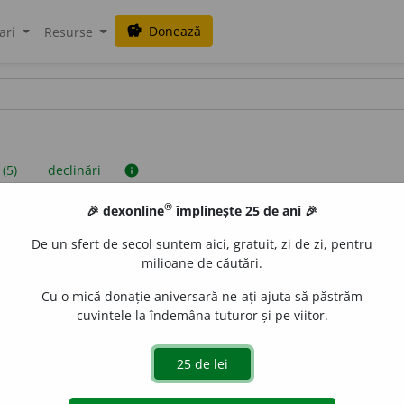
Donează
savings
ari
Resurse
 (5)
declinări
info
®
🎉 dexonline
împlinește 25 de ani 🎉
iniții sunt compilate de echipa dexonline. Definițiile originale se af
De un sfert de secol suntem aici, gratuit, zi de zi, pentru
 Puteți reordona filele pe pagina de
preferințe
.
milioane de căutări.
Cu o mică donație aniversară ne-ați ajuta să păstrăm
cuvintele la îndemâna tuturor și pe viitor.
presii
exemple
surse
jectiv