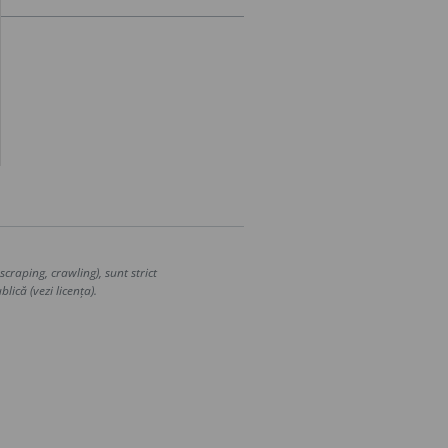
craping, crawling), sunt strict
lică (vezi licența).