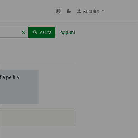
Anonim
language
dark_mode
person
caută
opțiuni
clear
search
lă pe fila