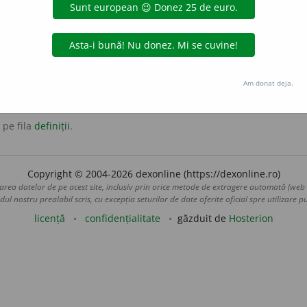
antonime:
agresiv
Am donat deja.
 pe fila
definiții
.
Copyright © 2004-2026 dexonline (https://dexonline.ro)
area datelor de pe acest site, inclusiv prin orice metode de extragere automată (web s
dul nostru prealabil scris, cu excepția seturilor de date oferite oficial spre utilizare pub
licență
confidențialitate
găzduit de
Hosterion