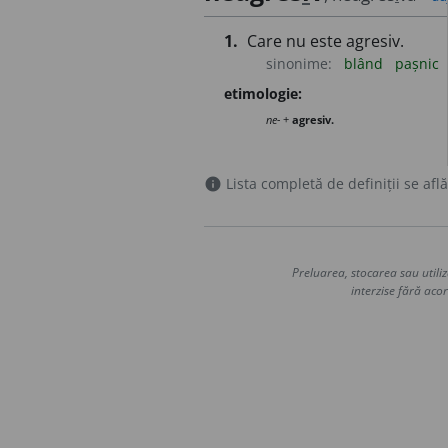
1.
Care nu este agresiv.
sinonime:
blând
pașnic
etimologie:
ne-
+
agresiv.
Lista completă de definiții se află
info
Preluarea, stocarea sau utiliz
interzise fără acor